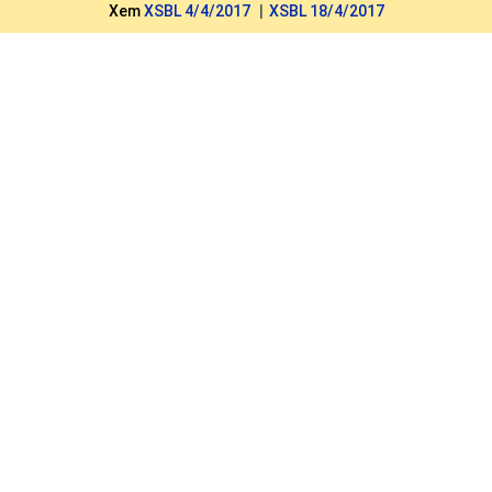
Xem
XSBL 4/4/2017
XSBL 18/4/2017