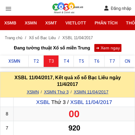
Đăng nhập
XSMB
XSMN
XSMT
VIETLOTT
PHÂN TÍCH
THỐ
Trang chủ
Xổ số Bạc Liêu
XSBL 11/04/2017
Đang tường thuật Xổ số
miền Trung
➜ Xem ngay
XSMN
T2
T3
T4
T5
T6
T7
CN
XSBL 11/04/2017, Kết quả xổ số Bạc Liêu ngày
11/4/2017
XSMN
XSMN Thứ 3
XSMN 11/04/2017
XSBL
Thứ 3 /
XSBL 11/04/2017
00
8
920
7