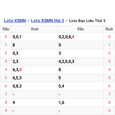
Loto XSMN
Loto XSMN thứ 3
Loto Bạc Liêu Thứ 3
Đầu
Đuôi
Đầu
Đuôi
0,0,1
0,2,0,6,
4
0
0
8
0
1
1
0,3
3
2
2
2,3
4,2,5,6,3
3
3
6,3,
0
8
4
4
6,5,3
5
5
5
0,8,3
5,4
6
6
-
-
7
7
4
1,6
8
8
-
-
9
9