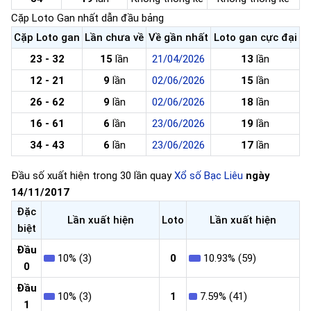
Cặp Loto Gan nhất dẫn đầu bảng
Cặp Loto gan
Lần chưa về
Về gần nhất
Loto gan cực đại
23 - 32
15
lần
21/04/2026
13
lần
12 - 21
9
lần
02/06/2026
15
lần
26 - 62
9
lần
02/06/2026
18
lần
16 - 61
6
lần
23/06/2026
19
lần
34 - 43
6
lần
23/06/2026
17
lần
Đầu số xuất hiện trong 30 lần quay
Xổ số Bạc Liêu
ngày
14/11/2017
Đặc
Lần xuất hiện
Loto
Lần xuất hiện
biệt
Đầu
10% (3)
0
10.93% (59)
0
Đầu
10% (3)
1
7.59% (41)
1