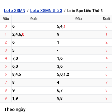
Loto XSMN
Loto XSMN thứ 3
Loto Bạc Liêu Thứ 3
Đầu
Đuôi
Đầu
Đuôi
6
5,4,
1
0
0
2,4,6,
0
9
1
1
6
1
2
2
5
-
3
3
7,0
1,6
4
4
6,0
3,6
5
5
8,4,5
5,0,1,2
6
6
8
4
7
7
9
6,7
8
8
1,9
9,8
9
9
Theo ngày