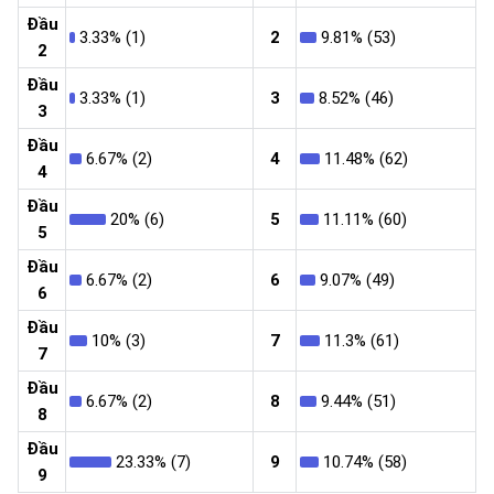
Đầu
3.33% (1)
2
9.81% (53)
2
Đầu
3.33% (1)
3
8.52% (46)
3
Đầu
6.67% (2)
4
11.48% (62)
4
Đầu
20% (6)
5
11.11% (60)
5
Đầu
6.67% (2)
6
9.07% (49)
6
Đầu
10% (3)
7
11.3% (61)
7
Đầu
6.67% (2)
8
9.44% (51)
8
Đầu
23.33% (7)
9
10.74% (58)
9