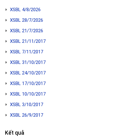
XSBL 4/8/2026
XSBL 28/7/2026
XSBL 21/7/2026
XSBL 21/11/2017
XSBL 7/11/2017
XSBL 31/10/2017
XSBL 24/10/2017
XSBL 17/10/2017
XSBL 10/10/2017
XSBL 3/10/2017
XSBL 26/9/2017
Kết quả