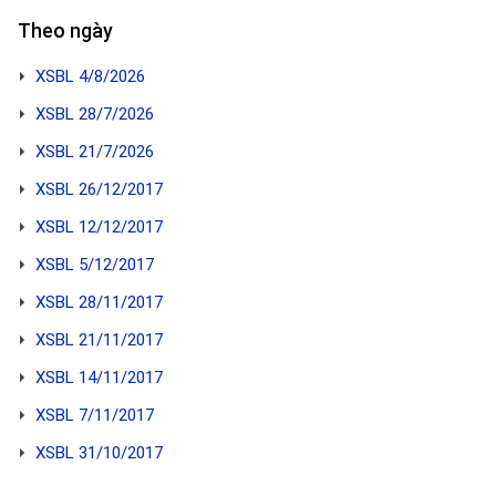
Theo ngày
XSBL 4/8/2026
XSBL 28/7/2026
XSBL 21/7/2026
XSBL 26/12/2017
XSBL 12/12/2017
XSBL 5/12/2017
XSBL 28/11/2017
XSBL 21/11/2017
XSBL 14/11/2017
XSBL 7/11/2017
XSBL 31/10/2017