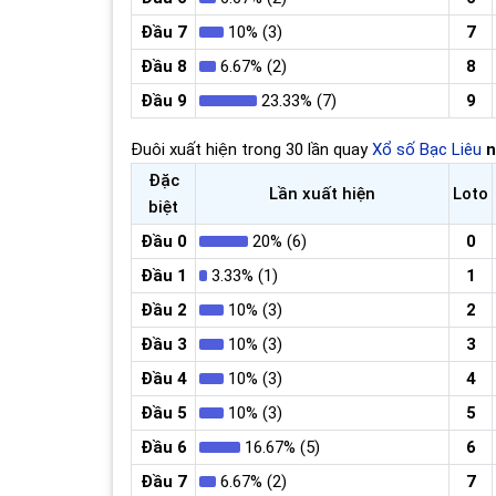
Đầu 7
10% (3)
7
Đầu 8
6.67% (2)
8
Đầu 9
23.33% (7)
9
Đuôi xuất hiện trong 30 lần quay
Xổ số Bạc Liêu
n
Đặc
Lần xuất hiện
Loto
biệt
Đầu 0
20% (6)
0
Đầu 1
3.33% (1)
1
Đầu 2
10% (3)
2
Đầu 3
10% (3)
3
Đầu 4
10% (3)
4
Đầu 5
10% (3)
5
Đầu 6
16.67% (5)
6
Đầu 7
6.67% (2)
7