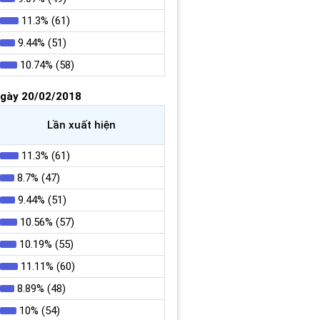
11.3% (61)
9.44% (51)
10.74% (58)
gày 20/02/2018
Lần xuất hiện
11.3% (61)
8.7% (47)
9.44% (51)
10.56% (57)
10.19% (55)
11.11% (60)
8.89% (48)
10% (54)