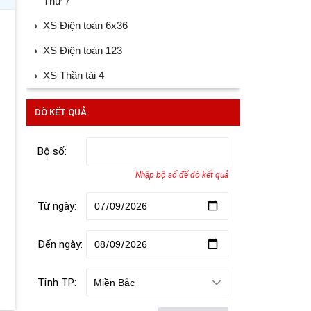
Thứ 7
XS Điện toán 6x36
XS Điện toán 123
XS Thần tài 4
DÒ KẾT QUẢ
Bộ số:
Nhập bộ số để dò kết quả
Từ ngày:
Đến ngày:
Tỉnh TP: