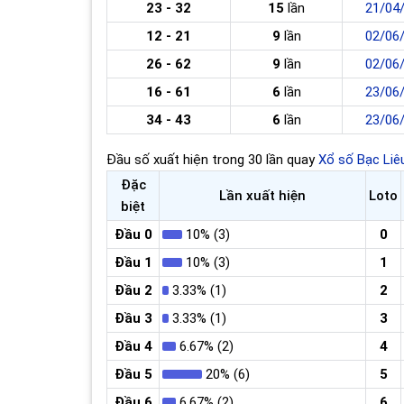
23 - 32
15
lần
21/04
12 - 21
9
lần
02/06
26 - 62
9
lần
02/06
16 - 61
6
lần
23/06
34 - 43
6
lần
23/06
Đầu số xuất hiện trong 30 lần quay
Xổ số Bạc Liê
Đặc
Lần xuất hiện
Loto
biệt
Đầu 0
10% (3)
0
Đầu 1
10% (3)
1
Đầu 2
3.33% (1)
2
Đầu 3
3.33% (1)
3
Đầu 4
6.67% (2)
4
Đầu 5
20% (6)
5
Đầu 6
6.67% (2)
6