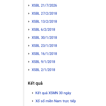
XSBL 21/7/2026
XSBL 27/2/2018
XSBL 13/2/2018
XSBL 6/2/2018
XSBL 30/1/2018
XSBL 23/1/2018
XSBL 16/1/2018
XSBL 9/1/2018
XSBL 2/1/2018
Kết quả
Kết quả XSMN 30 ngày
Xổ số miền Nam trực tiếp