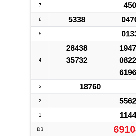
45
7
5338
047
6
013
5
28438
194
35732
082
4
619
18760
3
556
2
114
1
6910
ĐB