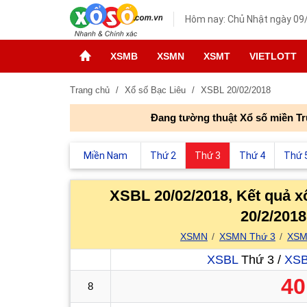
Hôm nay: Chủ Nhật ngày 0
XSMB
XSMN
XSMT
VIETLOTT
Trang chủ
Xổ số Bạc Liêu
XSBL 20/02/2018
Đang tường thuật Xổ số
miền T
Miền Nam
Thứ 2
Thứ 3
Thứ 4
Thứ 
XSBL 20/02/2018, Kết quả x
20/2/2018
XSMN
XSMN Thứ 3
XSM
XSBL
Thứ 3 /
XSB
40
8