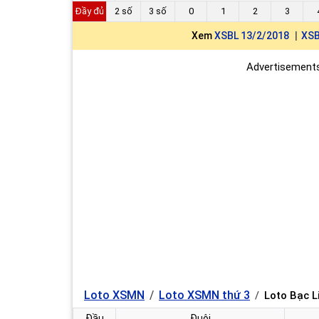
Đầy đủ
2 số
3 số
0
1
2
3
Xem
XSBL 13/2/2018
XSB
Advertisement
Loto XSMN
Loto XSMN thứ 3
Loto Bạc L
Đầu
Đuôi