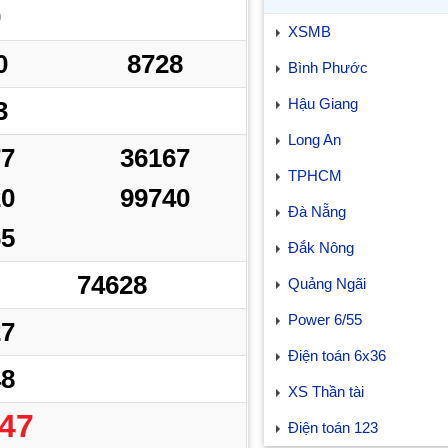
0
XSMB
0
8728
Bình Phước
Hậu Giang
3
Long An
77
36167
TPHCM
20
99740
Đà Nẵng
65
Đắk Nông
74628
Quảng Ngãi
Power 6/55
27
Điện toán 6x36
48
XS Thần tài
47
Điện toán 123