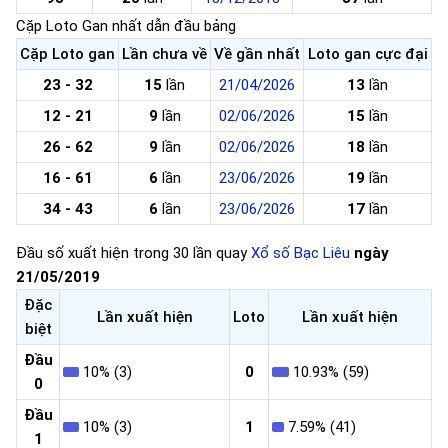
Cặp Loto Gan nhất dẫn đầu bảng
Cặp Loto gan
Lần chưa về
Về gần nhất
Loto gan cực đại
23 - 32
15
lần
21/04/2026
13
lần
12 - 21
9
lần
02/06/2026
15
lần
26 - 62
9
lần
02/06/2026
18
lần
16 - 61
6
lần
23/06/2026
19
lần
34 - 43
6
lần
23/06/2026
17
lần
Đầu số xuất hiện trong 30 lần quay
Xổ số Bạc Liêu
ngày
21/05/2019
Đặc
Lần xuất hiện
Loto
Lần xuất hiện
biệt
Đầu
10% (3)
0
10.93% (59)
0
Đầu
10% (3)
1
7.59% (41)
1