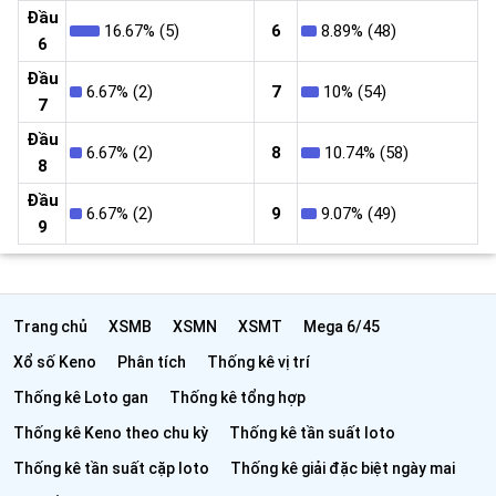
Đầu
16.67% (5)
6
8.89% (48)
6
Đầu
6.67% (2)
7
10% (54)
7
Đầu
6.67% (2)
8
10.74% (58)
8
Đầu
6.67% (2)
9
9.07% (49)
9
Trang chủ
XSMB
XSMN
XSMT
Mega 6/45
Xổ số Keno
Phân tích
Thống kê vị trí
Thống kê Loto gan
Thống kê tổng hợp
Thống kê Keno theo chu kỳ
Thống kê tần suất loto
Thống kê tần suất cặp loto
Thống kê giải đặc biệt ngày mai