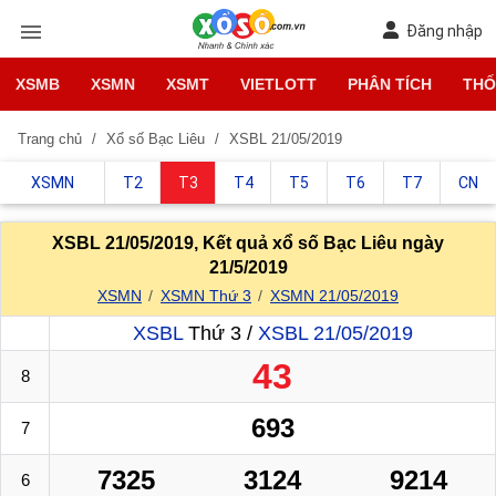
Đăng nhập
XSMB
XSMN
XSMT
VIETLOTT
PHÂN TÍCH
THỐ
Trang chủ
Xổ số Bạc Liêu
XSBL 21/05/2019
XSMN
T2
T3
T4
T5
T6
T7
CN
XSBL 21/05/2019, Kết quả xổ số Bạc Liêu ngày
21/5/2019
XSMN
XSMN Thứ 3
XSMN 21/05/2019
XSBL
Thứ 3 /
XSBL 21/05/2019
43
8
693
7
7325
3124
9214
6