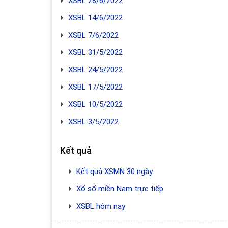
XSBL 28/6/2022
XSBL 14/6/2022
XSBL 7/6/2022
XSBL 31/5/2022
XSBL 24/5/2022
XSBL 17/5/2022
XSBL 10/5/2022
XSBL 3/5/2022
Kết quả
Kết quả XSMN 30 ngày
Xổ số miền Nam trực tiếp
XSBL hôm nay