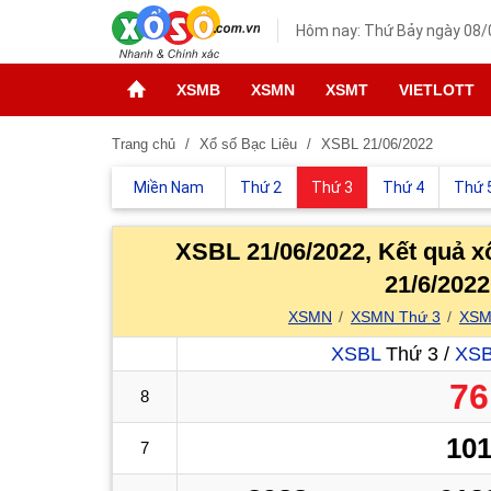
Hôm nay: Thứ Bảy ngày 08
XSMB
XSMN
XSMT
VIETLOTT
Trang chủ
Xổ số Bạc Liêu
XSBL 21/06/2022
Miền Nam
Thứ 2
Thứ 3
Thứ 4
Thứ 
XSBL 21/06/2022, Kết quả x
21/6/2022
XSMN
XSMN Thứ 3
XSM
XSBL
Thứ 3 /
XSB
76
8
10
7