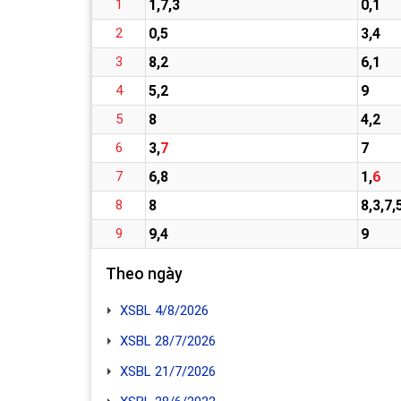
1
1,7,3
0,1
2
0,5
3,4
3
8,2
6,1
4
5,2
9
5
8
4,2
6
3,
7
7
7
6,8
1,
6
8
8
8,3,7,
9
9,4
9
Theo ngày
XSBL 4/8/2026
XSBL 28/7/2026
XSBL 21/7/2026