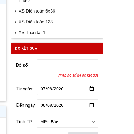
Thứ 7
XS Điện toán 6x36
XS Điện toán 123
XS Thần tài 4
DÒ KẾT QUẢ
Bộ số:
Nhập bộ số để dò kết quả
Từ ngày:
Đến ngày:
Tỉnh TP: