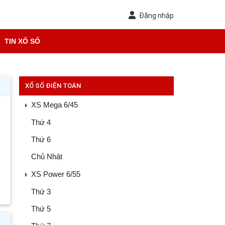
Đăng nhập
TIN XỔ SỐ
XỔ SỐ ĐIỆN TOÁN
XS Mega 6/45
Thứ 4
Thứ 6
Chủ Nhật
XS Power 6/55
Thứ 3
Thứ 5