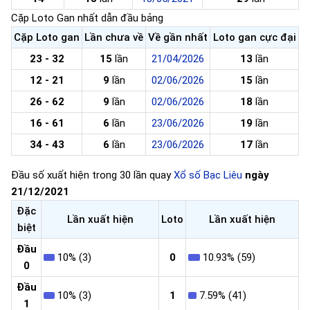
Cặp Loto Gan nhất dẫn đầu bảng
Cặp Loto gan
Lần chưa về
Về gần nhất
Loto gan cực đại
23 - 32
15
lần
21/04/2026
13
lần
12 - 21
9
lần
02/06/2026
15
lần
26 - 62
9
lần
02/06/2026
18
lần
16 - 61
6
lần
23/06/2026
19
lần
34 - 43
6
lần
23/06/2026
17
lần
Đầu số xuất hiện trong 30 lần quay
Xổ số Bạc Liêu
ngày
21/12/2021
Đặc
Lần xuất hiện
Loto
Lần xuất hiện
biệt
Đầu
10% (3)
0
10.93% (59)
0
Đầu
10% (3)
1
7.59% (41)
1