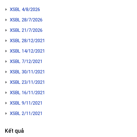
XSBL 4/8/2026
XSBL 28/7/2026
XSBL 21/7/2026
XSBL 28/12/2021
XSBL 14/12/2021
XSBL 7/12/2021
XSBL 30/11/2021
XSBL 23/11/2021
XSBL 16/11/2021
XSBL 9/11/2021
XSBL 2/11/2021
Kết quả