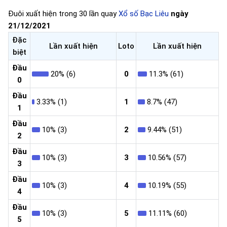
Đuôi xuất hiện trong 30 lần quay
Xổ số Bạc Liêu
ngày
21/12/2021
Đặc
Lần xuất hiện
Loto
Lần xuất hiện
biệt
Đầu
20% (6)
0
11.3% (61)
0
Đầu
3.33% (1)
1
8.7% (47)
1
Đầu
10% (3)
2
9.44% (51)
2
Đầu
10% (3)
3
10.56% (57)
3
Đầu
10% (3)
4
10.19% (55)
4
Đầu
10% (3)
5
11.11% (60)
5