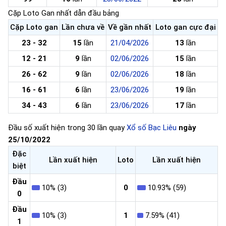
Cặp Loto Gan nhất dẫn đầu bảng
Cặp Loto gan
Lần chưa về
Về gần nhất
Loto gan cực đại
23 - 32
15
lần
21/04/2026
13
lần
12 - 21
9
lần
02/06/2026
15
lần
26 - 62
9
lần
02/06/2026
18
lần
16 - 61
6
lần
23/06/2026
19
lần
34 - 43
6
lần
23/06/2026
17
lần
Đầu số xuất hiện trong 30 lần quay
Xổ số Bạc Liêu
ngày
25/10/2022
Đặc
Lần xuất hiện
Loto
Lần xuất hiện
biệt
Đầu
10% (3)
0
10.93% (59)
0
Đầu
10% (3)
1
7.59% (41)
1