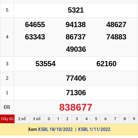
5321
5
64655
94138
48627
63343
86737
74883
4
49036
53554
62160
3
77406
2
71306
1
838677
ĐB
Đầy đủ
2 số
3 số
0
1
2
3
4
5
6
7
8
9
Xem
XSBL 18/10/2022
XSBL 1/11/2022