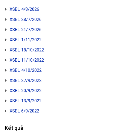
XSBL 4/8/2026
XSBL 28/7/2026
XSBL 21/7/2026
XSBL 1/11/2022
XSBL 18/10/2022
XSBL 11/10/2022
XSBL 4/10/2022
XSBL 27/9/2022
XSBL 20/9/2022
XSBL 13/9/2022
XSBL 6/9/2022
Kết quả