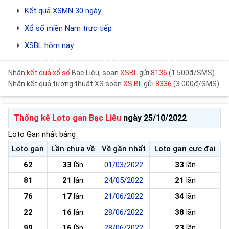
Kết quả XSMN 30 ngày
Xổ số miền Nam trực tiếp
XSBL hôm nay
Nhận
kết quả xổ số
Bạc Liêu, soạn
XSBL
gửi
8136
(1.500đ/SMS)
Nhận kết quả tường thuật XS soạn
XS BL
gửi
8336
(3.000đ/SMS)
Thống kê Loto gan Bạc Liêu
ngày 25/10/2022
Loto Gan nhất bảng
Loto gan
Lần chưa về
Về gần nhất
Loto gan cực đại
62
33
lần
01/03/2022
33
lần
81
21
lần
24/05/2022
21
lần
76
17
lần
21/06/2022
34
lần
22
16
lần
28/06/2022
38
lần
99
16
lần
28/06/2022
23
lần