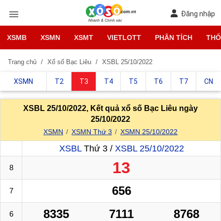
Đăng nhập
XSMB
XSMN
XSMT
VIETLOTT
PHÂN TÍCH
THỐ
Trang chủ
Xổ số Bạc Liêu
XSBL 25/10/2022
XSMN
T2
T3
T4
T5
T6
T7
CN
XSBL 25/10/2022, Kết quả xổ số Bạc Liêu ngày
25/10/2022
XSMN
XSMN Thứ 3
XSMN 25/10/2022
XSBL
Thứ 3 /
XSBL 25/10/2022
13
8
656
7
8335
7111
8768
6