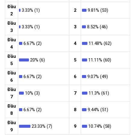
Đầu
3.33% (1)
2
9.81% (53)
2
Đầu
3.33% (1)
3
8.52% (46)
3
Đầu
6.67% (2)
4
11.48% (62)
4
Đầu
20% (6)
5
11.11% (60)
5
Đầu
6.67% (2)
6
9.07% (49)
6
Đầu
10% (3)
7
11.3% (61)
7
Đầu
6.67% (2)
8
9.44% (51)
8
Đầu
23.33% (7)
9
10.74% (58)
9