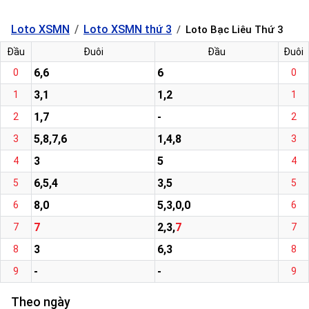
Loto XSMN
Loto XSMN thứ 3
Loto Bạc Liêu Thứ 3
Đầu
Đuôi
Đầu
Đuôi
6,6
6
0
0
3,1
1,2
1
1
1,7
-
2
2
5,8,7,6
1,4,8
3
3
3
5
4
4
6,5,4
3,5
5
5
8,0
5,3,0,0
6
6
7
2,3,
7
7
7
3
6,3
8
8
-
-
9
9
Theo ngày