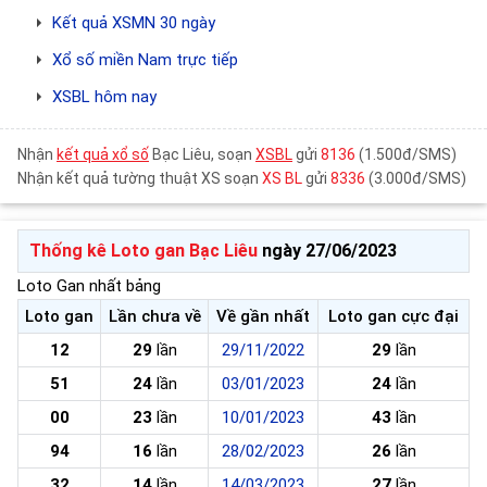
Kết quả XSMN 30 ngày
Xổ số miền Nam trực tiếp
XSBL hôm nay
Nhận
kết quả xổ số
Bạc Liêu, soạn
XSBL
gửi
8136
(1.500đ/SMS)
Nhận kết quả tường thuật XS soạn
XS BL
gửi
8336
(3.000đ/SMS)
Thống kê Loto gan Bạc Liêu
ngày 27/06/2023
Loto Gan nhất bảng
Loto gan
Lần chưa về
Về gần nhất
Loto gan cực đại
12
29
lần
29/11/2022
29
lần
51
24
lần
03/01/2023
24
lần
00
23
lần
10/01/2023
43
lần
94
16
lần
28/02/2023
26
lần
32
14
lần
14/03/2023
27
lần