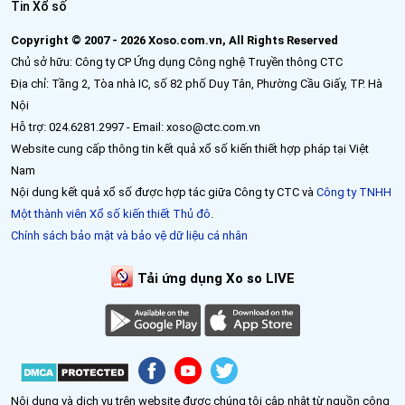
Tin Xổ số
Copyright © 2007 - 2026 Xoso.com.vn, All Rights Reserved
Chủ sở hữu: Công ty CP Ứng dụng Công nghệ Truyền thông CTC
Địa chỉ: Tầng 2, Tòa nhà IC, số 82 phố Duy Tân, Phường Cầu Giấy, TP. Hà
Nội
Hỗ trợ: 024.6281.2997 - Email: xoso@ctc.com.vn
Website cung cấp thông tin kết quả xổ số kiến thiết hợp pháp tại Việt
Nam
Nội dung kết quả xổ số được hợp tác giữa Công ty CTC và
Công ty TNHH
Một thành viên Xổ số kiến thiết Thủ đô
.
Chính sách bảo mật và bảo vệ dữ liệu cá nhân
Tải ứng dụng Xo so LIVE
Nội dung và dịch vụ trên website được chúng tôi cập nhật từ nguồn công