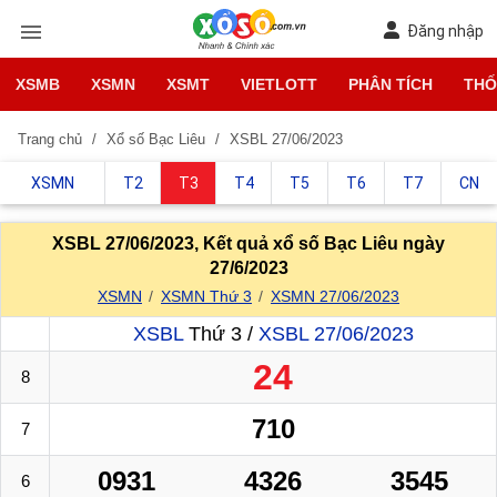
Đăng nhập
XSMB
XSMN
XSMT
VIETLOTT
PHÂN TÍCH
THỐ
Trang chủ
Xổ số Bạc Liêu
XSBL 27/06/2023
XSMN
T2
T3
T4
T5
T6
T7
CN
XSBL 27/06/2023, Kết quả xổ số Bạc Liêu ngày
27/6/2023
XSMN
XSMN Thứ 3
XSMN 27/06/2023
XSBL
Thứ 3 /
XSBL 27/06/2023
24
8
710
7
0931
4326
3545
6