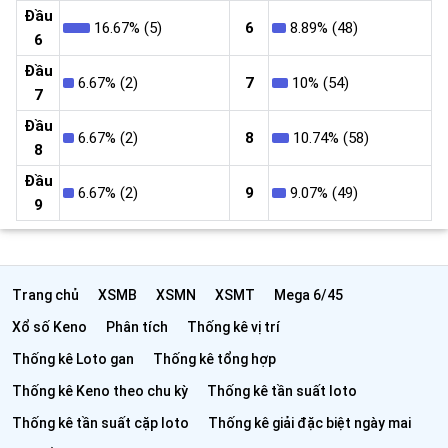
Đầu
16.67% (5)
6
8.89% (48)
6
Đầu
6.67% (2)
7
10% (54)
7
Đầu
6.67% (2)
8
10.74% (58)
8
Đầu
6.67% (2)
9
9.07% (49)
9
Trang chủ
XSMB
XSMN
XSMT
Mega 6/45
Xổ số Keno
Phân tích
Thống kê vị trí
Thống kê Loto gan
Thống kê tổng hợp
Thống kê Keno theo chu kỳ
Thống kê tần suất loto
Thống kê tần suất cặp loto
Thống kê giải đặc biệt ngày mai