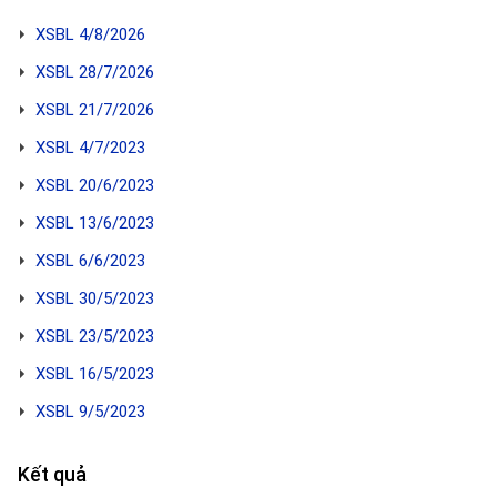
XSBL 4/8/2026
XSBL 28/7/2026
XSBL 21/7/2026
XSBL 4/7/2023
XSBL 20/6/2023
XSBL 13/6/2023
XSBL 6/6/2023
XSBL 30/5/2023
XSBL 23/5/2023
XSBL 16/5/2023
XSBL 9/5/2023
Kết quả