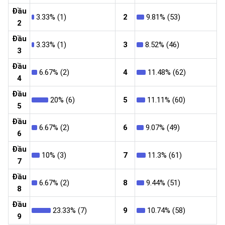
Đầu
3.33% (1)
2
9.81% (53)
2
Đầu
3.33% (1)
3
8.52% (46)
3
Đầu
6.67% (2)
4
11.48% (62)
4
Đầu
20% (6)
5
11.11% (60)
5
Đầu
6.67% (2)
6
9.07% (49)
6
Đầu
10% (3)
7
11.3% (61)
7
Đầu
6.67% (2)
8
9.44% (51)
8
Đầu
23.33% (7)
9
10.74% (58)
9