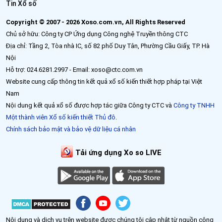
Tin Xổ số
Copyright © 2007 - 2026 Xoso.com.vn, All Rights Reserved
Chủ sở hữu: Công ty CP Ứng dụng Công nghệ Truyền thông CTC
Địa chỉ: Tầng 2, Tòa nhà IC, số 82 phố Duy Tân, Phường Cầu Giấy, TP. Hà
Nội
Hỗ trợ: 024.6281.2997 - Email: xoso@ctc.com.vn
Website cung cấp thông tin kết quả xổ số kiến thiết hợp pháp tại Việt
Nam
Nội dung kết quả xổ số được hợp tác giữa Công ty CTC và
Công ty TNHH
Một thành viên Xổ số kiến thiết Thủ đô
.
Chính sách bảo mật và bảo vệ dữ liệu cá nhân
Tải ứng dụng Xo so LIVE
Nội dung và dịch vụ trên website được chúng tôi cập nhật từ nguồn công