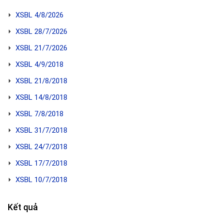
XSBL 4/8/2026
XSBL 28/7/2026
XSBL 21/7/2026
XSBL 4/9/2018
XSBL 21/8/2018
XSBL 14/8/2018
XSBL 7/8/2018
XSBL 31/7/2018
XSBL 24/7/2018
XSBL 17/7/2018
XSBL 10/7/2018
Kết quả