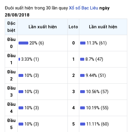
Đuôi xuất hiện trong 30 lần quay
Xổ số Bạc Liêu
ngày
28/08/2018
Đặc
Lần xuất hiện
Loto
Lần xuất hiện
biệt
Đầu
20% (6)
0
11.3% (61)
0
Đầu
3.33% (1)
1
8.7% (47)
1
Đầu
10% (3)
2
9.44% (51)
2
Đầu
10% (3)
3
10.56% (57)
3
Đầu
10% (3)
4
10.19% (55)
4
Đầu
10% (3)
5
11.11% (60)
5