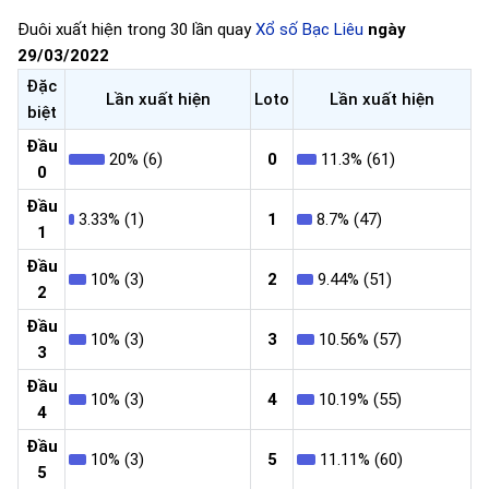
Đuôi xuất hiện trong 30 lần quay
Xổ số Bạc Liêu
ngày
29/03/2022
Đặc
Lần xuất hiện
Loto
Lần xuất hiện
biệt
Đầu
20% (6)
0
11.3% (61)
0
Đầu
3.33% (1)
1
8.7% (47)
1
Đầu
10% (3)
2
9.44% (51)
2
Đầu
10% (3)
3
10.56% (57)
3
Đầu
10% (3)
4
10.19% (55)
4
Đầu
10% (3)
5
11.11% (60)
5