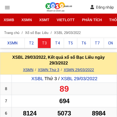
Đăng nhập
XSMB
XSMN
XSMT
VIETLOTT
PHÂN TÍCH
THỐ
Trang chủ
Xổ số Bạc Liêu
XSBL 29/03/2022
XSMN
T2
T3
T4
T5
T6
T7
CN
XSBL 29/03/2022, Kết quả xổ số Bạc Liêu ngày
29/3/2022
XSMN
XSMN Thứ 3
XSMN 29/03/2022
XSBL
Thứ 3 /
XSBL 29/03/2022
89
8
694
7
8124
5073
8984
6