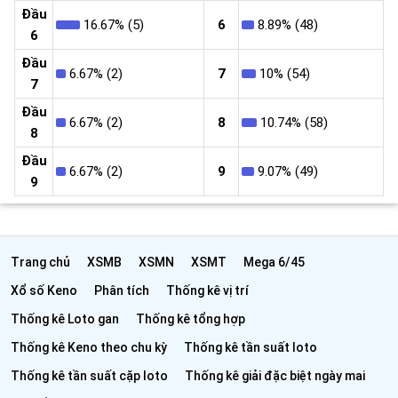
Đầu
16.67% (5)
6
8.89% (48)
6
Đầu
6.67% (2)
7
10% (54)
7
Đầu
6.67% (2)
8
10.74% (58)
8
Đầu
6.67% (2)
9
9.07% (49)
9
Trang chủ
XSMB
XSMN
XSMT
Mega 6/45
Xổ số Keno
Phân tích
Thống kê vị trí
Thống kê Loto gan
Thống kê tổng hợp
Thống kê Keno theo chu kỳ
Thống kê tần suất loto
Thống kê tần suất cặp loto
Thống kê giải đặc biệt ngày mai