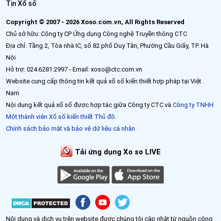
Tin Xổ số
Copyright © 2007 - 2026 Xoso.com.vn, All Rights Reserved
Chủ sở hữu: Công ty CP Ứng dụng Công nghệ Truyền thông CTC
Địa chỉ: Tầng 2, Tòa nhà IC, số 82 phố Duy Tân, Phường Cầu Giấy, TP. Hà
Nội
Hỗ trợ: 024.6281.2997 - Email: xoso@ctc.com.vn
Website cung cấp thông tin kết quả xổ số kiến thiết hợp pháp tại Việt
Nam
Nội dung kết quả xổ số được hợp tác giữa Công ty CTC và
Công ty TNHH
Một thành viên Xổ số kiến thiết Thủ đô
.
Chính sách bảo mật và bảo vệ dữ liệu cá nhân
Tải ứng dụng Xo so LIVE
Nội dung và dịch vụ trên website được chúng tôi cập nhật từ nguồn công