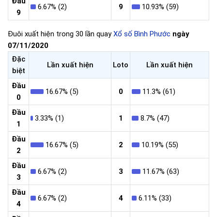
Đầu
6.67% (2)
9
10.93% (59)
9
Đuôi xuất hiện trong 30 lần quay
Xổ số Bình Phước
ngày
07/11/2020
Đặc
Lần xuất hiện
Loto
Lần xuất hiện
biệt
Đầu
16.67% (5)
0
11.3% (61)
0
Đầu
3.33% (1)
1
8.7% (47)
1
Đầu
16.67% (5)
2
10.19% (55)
2
Đầu
6.67% (2)
3
11.67% (63)
3
Đầu
6.67% (2)
4
6.11% (33)
4