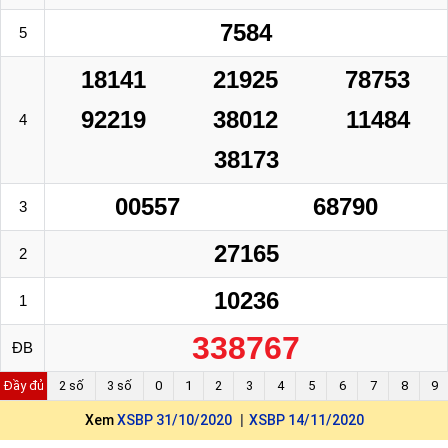
7584
5
18141
21925
78753
92219
38012
11484
4
38173
00557
68790
3
27165
2
10236
1
338767
ĐB
Đầy đủ
2 số
3 số
0
1
2
3
4
5
6
7
8
9
Xem
XSBP 31/10/2020
XSBP 14/11/2020