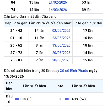
84
15
lần
21/02/2026
53
lần
74
12
lần
14/03/2026
39
lần
Cặp Loto Gan nhất dẫn đầu bảng
Cặp Loto gan
Lần chưa về
Về gần nhất
Loto gan cực đại
24 - 42
14
lần
02/05/2026
17
lần
01 - 10
11
lần
23/05/2026
16
lần
26 - 62
8
lần
13/06/2026
18
lần
27 - 72
7
lần
20/06/2026
14
lần
78 - 87
7
lần
20/06/2026
15
lần
Đầu số xuất hiện trong 30 lần quay
Xổ số Bình Phước
ngày
13/06/2026
Đặc
Lần xuất hiện
Loto
Lần xuất hiện
biệt
Đầu
10% (3)
0
9.63% (52)
0