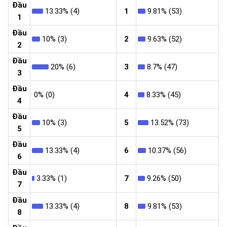
Đầu
13.33% (4)
1
9.81% (53)
1
Đầu
10% (3)
2
9.63% (52)
2
Đầu
20% (6)
3
8.7% (47)
3
Đầu
0% (0)
4
8.33% (45)
4
Đầu
10% (3)
5
13.52% (73)
5
Đầu
13.33% (4)
6
10.37% (56)
6
Đầu
3.33% (1)
7
9.26% (50)
7
Đầu
13.33% (4)
8
9.81% (53)
8