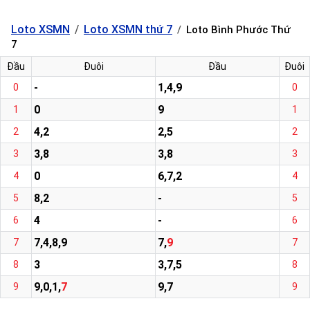
Loto XSMN
Loto XSMN thứ 7
Loto Bình Phước Thứ
7
Đầu
Đuôi
Đầu
Đuôi
-
1,4,9
0
0
0
9
1
1
4,2
2,5
2
2
3,8
3,8
3
3
0
6,7,2
4
4
8,2
-
5
5
4
-
6
6
7,4,8,9
7,
9
7
7
3
3,7,5
8
8
9,0,1,
7
9,7
9
9