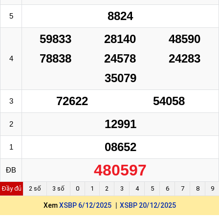
8824
5
59833
28140
48590
78838
24578
24283
4
35079
72622
54058
3
12991
2
08652
1
480597
ĐB
Đầy đủ
2 số
3 số
0
1
2
3
4
5
6
7
8
9
Xem
XSBP 6/12/2025
XSBP 20/12/2025