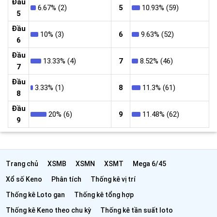
Đầu
6.67% (2)
5
10.93% (59)
5
Đầu
10% (3)
6
9.63% (52)
6
Đầu
13.33% (4)
7
8.52% (46)
7
Đầu
3.33% (1)
8
11.3% (61)
8
Đầu
20% (6)
9
11.48% (62)
9
Trang chủ
XSMB
XSMN
XSMT
Mega 6/45
Xổ số Keno
Phân tích
Thống kê vị trí
Thống kê Loto gan
Thống kê tổng hợp
Thống kê Keno theo chu kỳ
Thống kê tần suất loto