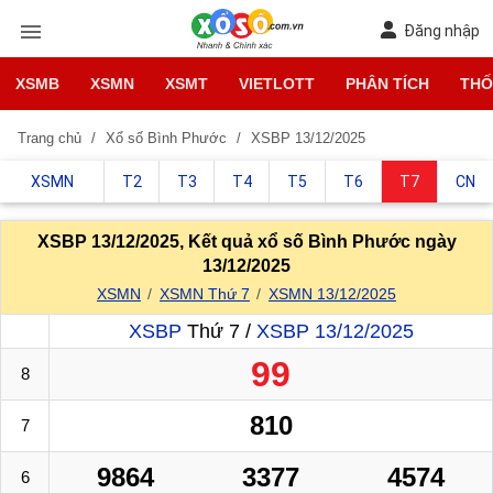
Đăng nhập
XSMB
XSMN
XSMT
VIETLOTT
PHÂN TÍCH
THỐ
Trang chủ
Xổ số Bình Phước
XSBP 13/12/2025
XSMN
T2
T3
T4
T5
T6
T7
CN
XSBP 13/12/2025, Kết quả xổ số Bình Phước ngày
13/12/2025
XSMN
XSMN Thứ 7
XSMN 13/12/2025
XSBP
Thứ 7 /
XSBP 13/12/2025
99
8
810
7
9864
3377
4574
6