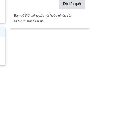
Dò kết quả
Bạn có thể thống kê một hoặc nhiều số:
Ví dụ: 36 hoặc 68, 86