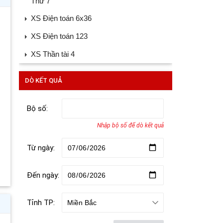
Thứ 7
XS Điện toán 6x36
XS Điện toán 123
XS Thần tài 4
DÒ KẾT QUẢ
Bộ số:
Nhập bộ số để dò kết quả
Từ ngày:
Đến ngày:
Tỉnh TP: