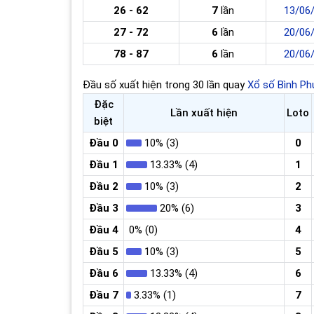
26 - 62
7
lần
13/06
27 - 72
6
lần
20/06
78 - 87
6
lần
20/06
Đầu số xuất hiện trong 30 lần quay
Xổ số Bình P
Đặc
Lần xuất hiện
Loto
biệt
Đầu 0
10% (3)
0
Đầu 1
13.33% (4)
1
Đầu 2
10% (3)
2
Đầu 3
20% (6)
3
Đầu 4
0% (0)
4
Đầu 5
10% (3)
5
Đầu 6
13.33% (4)
6
Đầu 7
3.33% (1)
7