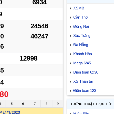
0
6934
XSMB
9
Cần Thơ
79
24546
Đồng Nai
20
46247
Sóc Trăng
56
Đà Nẵng
Khánh Hòa
12998
Mega 6/45
45
Điện toán 6x36
94
XS Thần tài
Điện toán 123
80
4
5
6
7
8
9
TƯỜNG THUẬT TRỰC TIẾP
P 21/1/2023
Miền Bắc