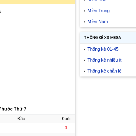
Miền Trung
s
Miền Nam
THỐNG KÊ XS MEGA
Thống kê 01-45
Thống kê nhiều ít
Thống kê chẵn lẻ
 Phước Thứ 7
Đầu
Đuôi
0