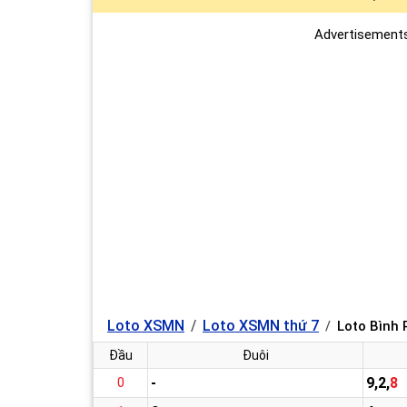
Advertisement
Loto XSMN
Loto XSMN thứ 7
Loto Bình
Đầu
Đuôi
0
-
9,2,
8