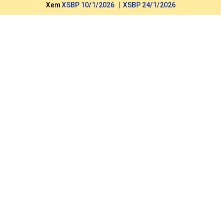
Xem
XSBP 10/1/2026
XSBP 24/1/2026