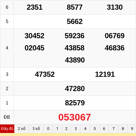
2351
8577
3130
6
5662
5
30452
59236
06769
02045
43858
46836
4
43890
47352
12191
3
47280
2
82579
1
053067
ĐB
Đầy đủ
2 số
3 số
0
1
2
3
4
5
6
7
8
9