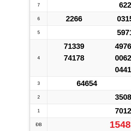
62
7
2266
031
6
597
5
71339
497
74178
006
4
044
64654
3
350
2
701
1
1548
ĐB