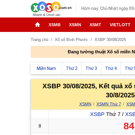
Hôm nay: Chủ Nhật ngày 0
XSMB
XSMN
XSMT
VIETLOTT
Trang chủ
Xổ số Bình Phước
XSBP 30/08/2025
Đang tường thuật Xổ số
miền 
Miền Nam
Thứ 2
Thứ 3
Thứ 4
Thứ 
XSBP 30/08/2025, Kết quả xổ
30/8/2025
XSMN
XSMN Thứ 7
XSM
XSBP
Thứ 7 /
XSB
84
8