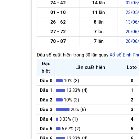
24 - 42
14
lần
02/05
01 - 10
11
lần
23/05
26 - 62
8
lần
13/06
27 - 72
7
lần
20/06
78 - 87
7
lần
20/06
Đầu số xuất hiện trong 30 lần quay
Xổ số Bình P
Đặc
Lần xuất hiện
Loto
biệt
Đầu 0
10% (3)
0
Đầu 1
13.33% (4)
1
Đầu 2
10% (3)
2
Đầu 3
20% (6)
3
Đầu 4
3.33% (1)
4
Đầu 5
6.67% (2)
5
Đầu 6
13.33% (4)
6