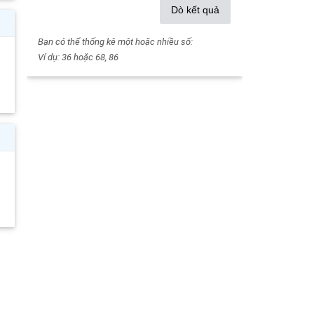
Dò kết quả
Bạn có thể thống kê một hoặc nhiều số:
Ví dụ: 36 hoặc 68, 86