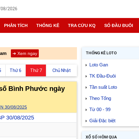
9/08/2026
PHÂN TÍCH
THỐNG KÊ
TRA CỨU KQ
SỔ ĐẦU ĐUÔI
Nam
THỐNG KÊ LOTO
➜ Xem ngay
Loto Gan
5
Thứ 6
Thứ 7
Chủ Nhật
TK Đầu-Đuôi
Tần suất Loto
 số Bình Phước ngày
Theo Tổng
N 30/08/2025
Từ 00 - 99
P 30/08/2025
Giải Đặc biệt
XỔ SỐ HÔM QUA