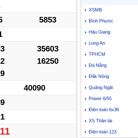
2
XSMB
5
5853
Bình Phước
Hậu Giang
1
Long An
63
35603
TPHCM
22
16250
Đà Nẵng
19
Đắk Nông
40090
Quảng Ngãi
Power 6/55
89
Điện toán 6x36
21
XS Thần tài
11
Điện toán 123