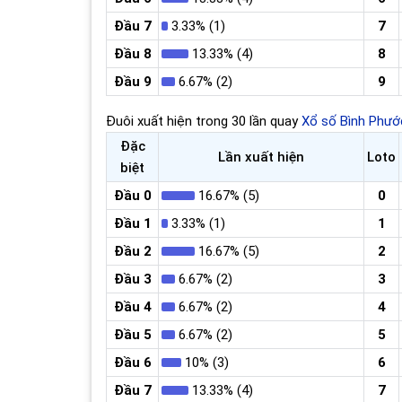
Đầu 7
3.33% (1)
7
Đầu 8
13.33% (4)
8
Đầu 9
6.67% (2)
9
Đuôi xuất hiện trong 30 lần quay
Xổ số Bình Phướ
Đặc
Lần xuất hiện
Loto
biệt
Đầu 0
16.67% (5)
0
Đầu 1
3.33% (1)
1
Đầu 2
16.67% (5)
2
Đầu 3
6.67% (2)
3
Đầu 4
6.67% (2)
4
Đầu 5
6.67% (2)
5
Đầu 6
10% (3)
6
Đầu 7
13.33% (4)
7