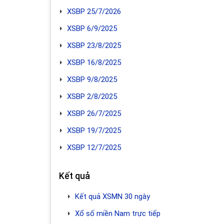
XSBP 25/7/2026
XSBP 6/9/2025
XSBP 23/8/2025
XSBP 16/8/2025
XSBP 9/8/2025
XSBP 2/8/2025
XSBP 26/7/2025
XSBP 19/7/2025
XSBP 12/7/2025
Kết quả
Kết quả XSMN 30 ngày
Xổ số miền Nam trực tiếp