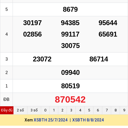
8679
5
30197
94385
95644
02856
99117
65691
4
30075
23072
86714
3
09940
2
80519
1
870542
ĐB
Đầy đủ
2 số
3 số
0
1
2
3
4
5
6
7
8
9
Xem
XSBTH 25/7/2024
XSBTH 8/8/2024