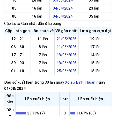
18
20
lần
07/03/2024
37
lần
03
16
lần
04/04/2024
23
lần
08
16
lần
04/04/2024
35
lần
Cặp Loto Gan nhất dẫn đầu bảng
Cặp Loto gan
Lần chưa về
Về gần nhất
Loto gan cực đại
12 - 21
11
lần
21/05/2026
19
lần
06 - 60
8
lần
11/06/2026
17
lần
17 - 71
7
lần
18/06/2026
14
lần
39 - 93
7
lần
18/06/2026
15
lần
01 - 10
6
lần
25/06/2026
18
lần
Đầu số xuất hiện trong 30 lần quay
Xổ số Bình Thuận
ngày
01/08/2024
Đặc
Lần xuất hiện
Loto
Lần xuất hiện
biệt
Đầu
23.33% (7)
0
11.67% (63)