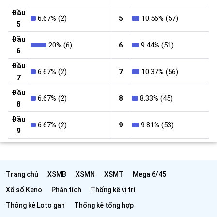
Đầu
6.67% (2)
5
10.56% (57)
5
Đầu
20% (6)
6
9.44% (51)
6
Đầu
6.67% (2)
7
10.37% (56)
7
Đầu
6.67% (2)
8
8.33% (45)
8
Đầu
6.67% (2)
9
9.81% (53)
9
Trang chủ
XSMB
XSMN
XSMT
Mega 6/45
Xổ số Keno
Phân tích
Thống kê vị trí
Thống kê Loto gan
Thống kê tổng hợp