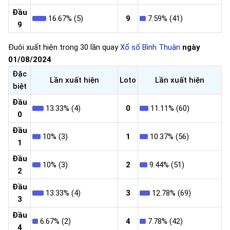
Đầu
16.67% (5)
9
7.59% (41)
9
Đuôi xuất hiện trong 30 lần quay
Xổ số Bình Thuận
ngày
01/08/2024
Đặc
Lần xuất hiện
Loto
Lần xuất hiện
biệt
Đầu
13.33% (4)
0
11.11% (60)
0
Đầu
10% (3)
1
10.37% (56)
1
Đầu
10% (3)
2
9.44% (51)
2
Đầu
13.33% (4)
3
12.78% (69)
3
Đầu
6.67% (2)
4
7.78% (42)
4