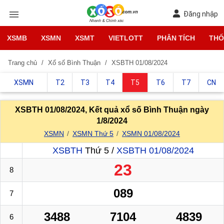
Đăng nhập
XSMB
XSMN
XSMT
VIETLOTT
PHÂN TÍCH
THỐ
Trang chủ
Xổ số Bình Thuận
XSBTH 01/08/2024
XSMN
T2
T3
T4
T5
T6
T7
CN
XSBTH 01/08/2024, Kết quả xổ số Bình Thuận ngày
1/8/2024
XSMN
XSMN Thứ 5
XSMN 01/08/2024
XSBTH
Thứ 5 /
XSBTH 01/08/2024
23
8
089
7
3488
7104
4839
6