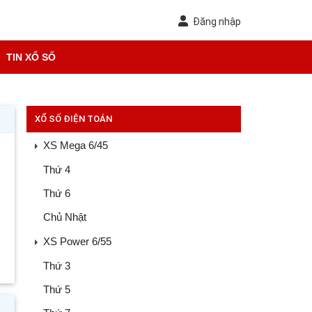
Đăng nhập
TIN XỔ SỐ
XỔ SỐ ĐIỆN TOÁN
XS Mega 6/45
Thứ 4
Thứ 6
Chủ Nhật
XS Power 6/55
Thứ 3
Thứ 5