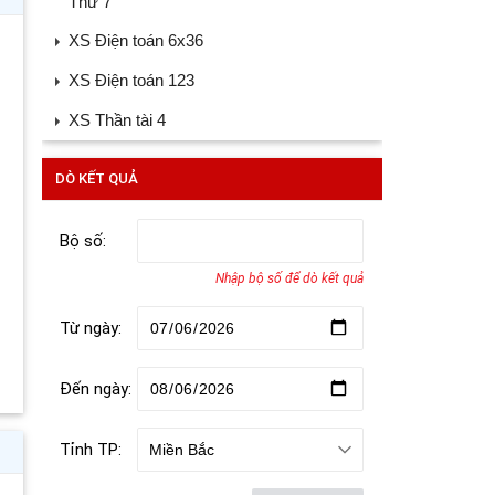
Thứ 7
XS Điện toán 6x36
XS Điện toán 123
XS Thần tài 4
DÒ KẾT QUẢ
Bộ số:
Nhập bộ số để dò kết quả
Từ ngày:
Đến ngày:
Tỉnh TP: