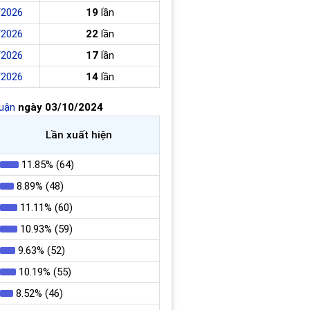
/2026
19
lần
/2026
22
lần
/2026
17
lần
/2026
14
lần
huận
ngày 03/10/2024
Lần xuất hiện
11.85% (64)
8.89% (48)
11.11% (60)
10.93% (59)
9.63% (52)
10.19% (55)
8.52% (46)