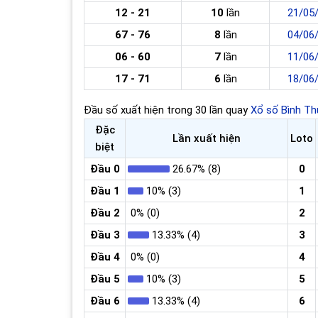
12 - 21
10
lần
21/05
67 - 76
8
lần
04/06
06 - 60
7
lần
11/06
17 - 71
6
lần
18/06
Đầu số xuất hiện trong 30 lần quay
Xổ số Bình T
Đặc
Lần xuất hiện
Loto
biệt
Đầu 0
26.67% (8)
0
Đầu 1
10% (3)
1
Đầu 2
0% (0)
2
Đầu 3
13.33% (4)
3
Đầu 4
0% (0)
4
Đầu 5
10% (3)
5
Đầu 6
13.33% (4)
6