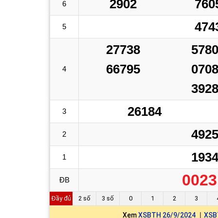
2902
760
6
474
5
27738
578
66795
070
4
392
26184
3
492
2
193
1
0023
ĐB
Đầy đủ
2 số
3 số
0
1
2
3
Xem
XSBTH 26/9/2024
XSB