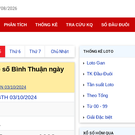
6/08/2026
PHÂN TÍCH
THỐNG KÊ
TRA CỨU KQ
SỔ ĐẦU ĐUÔI
5
Thứ 6
Thứ 7
Chủ Nhật
THỐNG KÊ LOTO
Loto Gan
ổ số Bình Thuận ngày
TK Đầu-Đuôi
Tần suất Loto
N 03/10/2024
Theo Tổng
TH 03/10/2024
Từ 00 - 99
Giải Đặc biệt
1
XỔ SỐ HÔM QUA