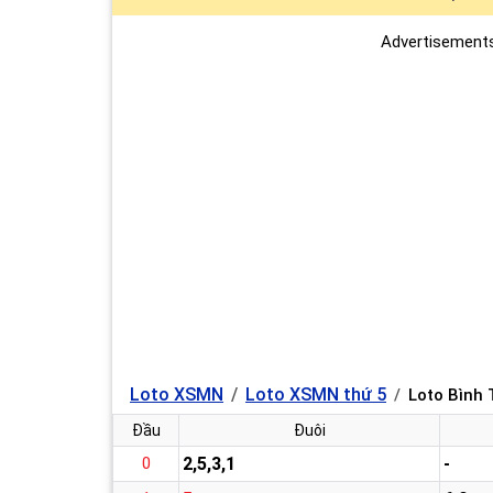
Advertisement
Loto XSMN
Loto XSMN thứ 5
Loto Bình
Đầu
Đuôi
0
2,5,3,1
-