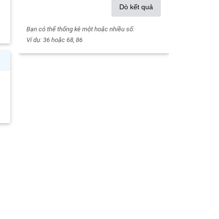
Dò kết quả
Bạn có thể thống kê một hoặc nhiều số:
Ví dụ: 36 hoặc 68, 86