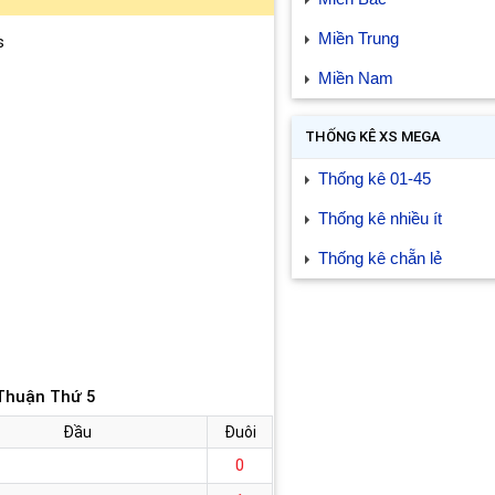
Miền Trung
s
Miền Nam
THỐNG KÊ XS MEGA
Thống kê 01-45
Thống kê nhiều ít
Thống kê chẵn lẻ
 Thuận Thứ 5
Đầu
Đuôi
0