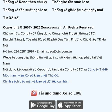
Thống kê Keno theo chu kỳ
Thống kê tần suất loto
Thống kê tần suất cặp loto
Thống kê giải đặc biệt ngày mai
Tin Xổ số
Copyright © 2007 - 2026 Xoso.com.vn, All Rights Reserved
Chủ sở hữu: Công ty CP Ứng dụng Công nghệ Truyền thông CTC
Địa chỉ: Tầng 2, Tòa nhà IC, số 82 phố Duy Tân, Phường Cầu Giấy, TP. Hà
Nội
Hỗ trợ: 024.6281.2997 - Email: xoso@ctc.com.vn
Website cung cấp thông tin kết quả xổ số kiến thiết hợp pháp tại Việt
Nam
Nội dung kết quả xổ số được hợp tác giữa Công ty CTC và
Công ty TNHH
Một thành viên Xổ số kiến thiết Thủ đô
.
Chính sách bảo mật và bảo vệ dữ liệu cá nhân
Tải ứng dụng Xo so LIVE