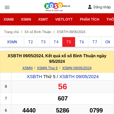
Đăng nhập
XSMB
XSMN
XSMT
VIETLOTT
PHÂN TÍCH
THỐ
Trang chủ
Xổ số Bình Thuận
XSBTH 09/05/2024
XSMN
T2
T3
T4
T5
T6
T7
CN
XSBTH 09/05/2024, Kết quả xổ số Bình Thuận ngày
9/5/2024
XSMN
XSMN Thứ 5
XSMN 09/05/2024
XSBTH
Thứ 5 /
XSBTH 09/05/2024
56
8
607
7
4440
5286
0799
6