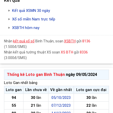
Kết quả
Kết quả XSMN 30 ngày
Xổ số miền Nam trực tiếp
XSBTH hôm nay
Nhận
kết quả xổ số
Bình Thuận, soạn
XSBTH
gửi
8136
(1.500đ/SMS)
Nhận kết quả tường thuật XS soạn
XS BTH
gửi
8336
(3.000đ/SMS)
Thống kê Loto gan Bình Thuận
ngày 09/05/2024
Loto Gan nhất bảng
Loto gan
Lần chưa về
Về gần nhất
Loto gan cực đại
94
30
lần
05/10/2023
30
lần
55
21
lần
07/12/2023
22
lần