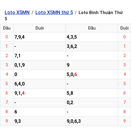
Loto XSMN
Loto XSMN thứ 5
Loto Bình Thuận Thứ
5
Đầu
Đuôi
Đầu
Đuôi
7,9,4
4,3,5
0
0
-
3,6,2
1
1
7,1
-
2
2
0,1,9
9
3
3
0
5,0,
6
4
4
6,4,0
-
5
5
9,1,
4
5,8
6
6
-
0,2
7
7
6
-
8
8
9,3
9,0,6,3
9
9