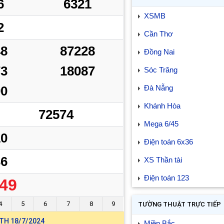
6
6321
XSMB
2
Cần Thơ
48
87228
Đồng Nai
73
18087
Sóc Trăng
90
Đà Nẵng
Khánh Hòa
72574
Mega 6/45
10
Điện toán 6x36
36
XS Thần tài
Điện toán 123
49
4
5
6
7
8
9
TƯỜNG THUẬT TRỰC TIẾP
TH 18/7/2024
Miền Bắc