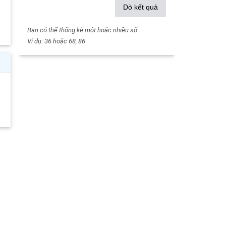
Dò kết quả
Bạn có thể thống kê một hoặc nhiều số:
Ví dụ: 36 hoặc 68, 86