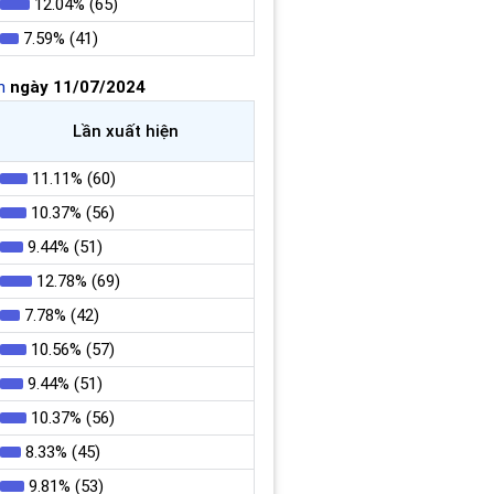
12.04% (65)
7.59% (41)
n
ngày 11/07/2024
Lần xuất hiện
11.11% (60)
10.37% (56)
9.44% (51)
12.78% (69)
7.78% (42)
10.56% (57)
9.44% (51)
10.37% (56)
8.33% (45)
9.81% (53)