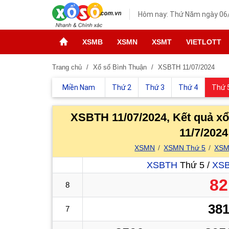
Hôm nay: Thứ Năm ngày 0
XSMB
XSMN
XSMT
VIETLOTT
Trang chủ
Xổ số Bình Thuận
XSBTH 11/07/2024
Miền Nam
Thứ 2
Thứ 3
Thứ 4
Thứ 
XSBTH 11/07/2024, Kết quả x
11/7/2024
XSMN
XSMN Thứ 5
XSM
XSBTH
Thứ 5 /
XSB
82
8
38
7