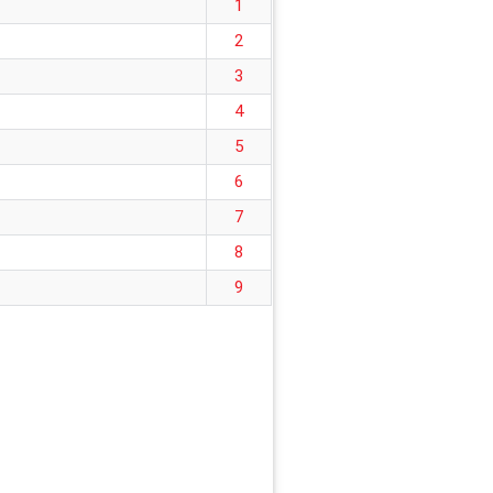
1
2
3
4
5
6
7
8
9