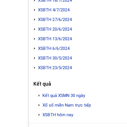
XSBTH 18/7/2024
XSBTH 4/7/2024
XSBTH 27/6/2024
XSBTH 20/6/2024
XSBTH 13/6/2024
XSBTH 6/6/2024
XSBTH 30/5/2024
XSBTH 23/5/2024
Kết quả
Kết quả XSMN 30 ngày
Xổ số miền Nam trực tiếp
XSBTH hôm nay