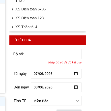
Thứ 7
XS Điện toán 6x36
XS Điện toán 123
XS Thần tài 4
DÒ KẾT QUẢ
Bộ số:
Nhập bộ số để dò kết quả
Từ ngày:
Đến ngày:
Tỉnh TP: