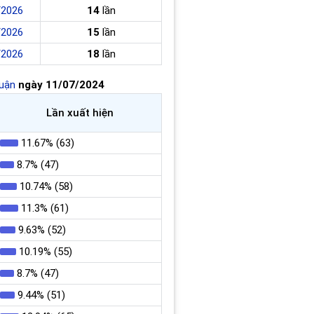
/2026
14
lần
/2026
15
lần
/2026
18
lần
huận
ngày 11/07/2024
Lần xuất hiện
11.67% (63)
8.7% (47)
10.74% (58)
11.3% (61)
9.63% (52)
10.19% (55)
8.7% (47)
9.44% (51)