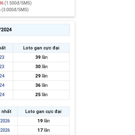
36
(1.500đ/SMS)
6
(3.000đ/SMS)
/2024
hất
Loto gan cực đại
23
39
lần
23
30
lần
24
29
lần
24
36
lần
24
25
lần
 nhất
Loto gan cực đại
/2026
19
lần
/2026
17
lần