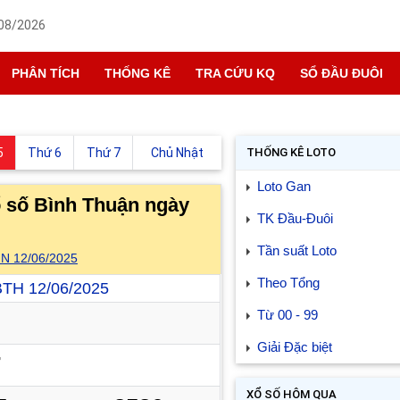
/08/2026
PHÂN TÍCH
THỐNG KÊ
TRA CỨU KQ
SỔ ĐẦU ĐUÔI
5
Thứ 6
Thứ 7
Chủ Nhật
THỐNG KÊ LOTO
Loto Gan
ổ số Bình Thuận ngày
TK Đầu-Đuôi
Tần suất Loto
N 12/06/2025
Theo Tổng
TH 12/06/2025
Từ 00 - 99
Giải Đặc biệt
7
XỔ SỐ HÔM QUA