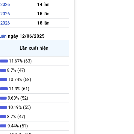
/2026
14
lần
/2026
15
lần
/2026
18
lần
huận
ngày 12/06/2025
Lần xuất hiện
11.67% (63)
8.7% (47)
10.74% (58)
11.3% (61)
9.63% (52)
10.19% (55)
8.7% (47)
9.44% (51)