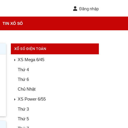
Đăng nhập
TIN XỔ SỐ
XỔ SỐ ĐIỆN TOÁN
XS Mega 6/45
Thứ 4
Thứ 6
Chủ Nhật
XS Power 6/55
Thứ 3
Thứ 5