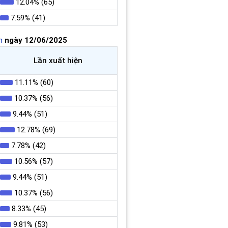
12.04% (65)
7.59% (41)
n
ngày 12/06/2025
Lần xuất hiện
11.11% (60)
10.37% (56)
9.44% (51)
12.78% (69)
7.78% (42)
10.56% (57)
9.44% (51)
10.37% (56)
8.33% (45)
9.81% (53)