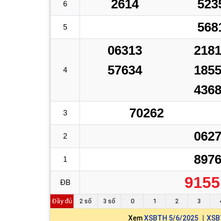
2614
523
6
568
5
06313
218
57634
185
4
436
70262
3
062
2
897
1
9155
ĐB
Đầy đủ
2 số
3 số
0
1
2
3
Xem
XSBTH 5/6/2025
XSB