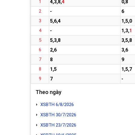
1
4,3,8,
4
0,8
2
-
6
3
5,6,4
1,5,0
4
-
1,3,
1
5
5,3,8
3,5,8
6
2,6
3,6
7
8
9
8
1,5
1,5,7
9
7
-
Theo ngày
XSBTH 6/8/2026
XSBTH 30/7/2026
XSBTH 23/7/2026