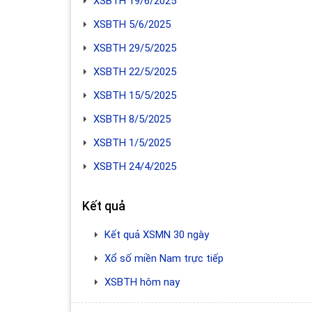
XSBTH 19/6/2025
XSBTH 5/6/2025
XSBTH 29/5/2025
XSBTH 22/5/2025
XSBTH 15/5/2025
XSBTH 8/5/2025
XSBTH 1/5/2025
XSBTH 24/4/2025
Kết quả
Kết quả XSMN 30 ngày
Xổ số miền Nam trực tiếp
XSBTH hôm nay