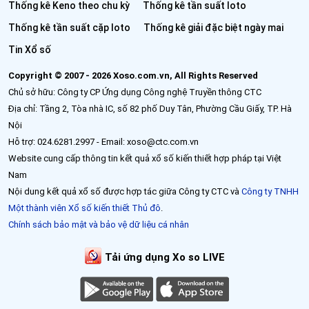
Thống kê Keno theo chu kỳ
Thống kê tần suất loto
Thống kê tần suất cặp loto
Thống kê giải đặc biệt ngày mai
Tin Xổ số
Copyright © 2007 - 2026 Xoso.com.vn, All Rights Reserved
Chủ sở hữu: Công ty CP Ứng dụng Công nghệ Truyền thông CTC
Địa chỉ: Tầng 2, Tòa nhà IC, số 82 phố Duy Tân, Phường Cầu Giấy, TP. Hà
Nội
Hỗ trợ: 024.6281.2997 - Email: xoso@ctc.com.vn
Website cung cấp thông tin kết quả xổ số kiến thiết hợp pháp tại Việt
Nam
Nội dung kết quả xổ số được hợp tác giữa Công ty CTC và
Công ty TNHH
Một thành viên Xổ số kiến thiết Thủ đô
.
Chính sách bảo mật và bảo vệ dữ liệu cá nhân
Tải ứng dụng Xo so LIVE