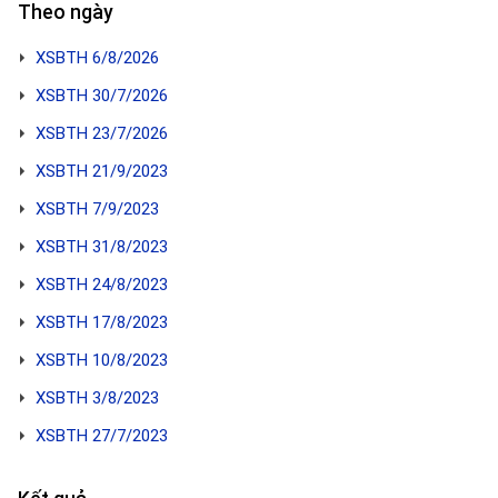
Theo ngày
XSBTH 6/8/2026
XSBTH 30/7/2026
XSBTH 23/7/2026
XSBTH 21/9/2023
XSBTH 7/9/2023
XSBTH 31/8/2023
XSBTH 24/8/2023
XSBTH 17/8/2023
XSBTH 10/8/2023
XSBTH 3/8/2023
XSBTH 27/7/2023