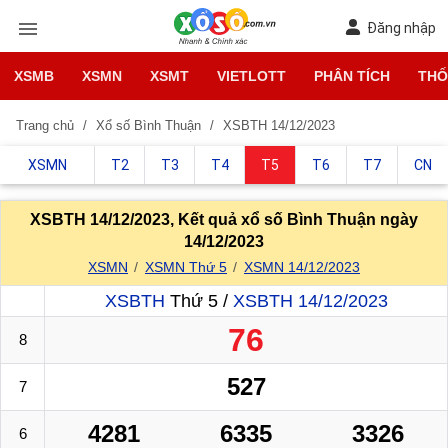
Đăng nhập
XSMB
XSMN
XSMT
VIETLOTT
PHÂN TÍCH
THỐ
Trang chủ
Xổ số Bình Thuận
XSBTH 14/12/2023
XSMN
T2
T3
T4
T5
T6
T7
CN
XSBTH 14/12/2023, Kết quả xổ số Bình Thuận ngày
14/12/2023
XSMN
XSMN Thứ 5
XSMN 14/12/2023
XSBTH
Thứ 5 /
XSBTH 14/12/2023
76
8
527
7
4281
6335
3326
6