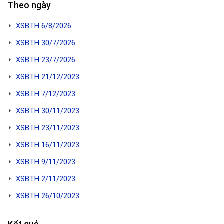
Theo ngày
XSBTH 6/8/2026
XSBTH 30/7/2026
XSBTH 23/7/2026
XSBTH 21/12/2023
XSBTH 7/12/2023
XSBTH 30/11/2023
XSBTH 23/11/2023
XSBTH 16/11/2023
XSBTH 9/11/2023
XSBTH 2/11/2023
XSBTH 26/10/2023