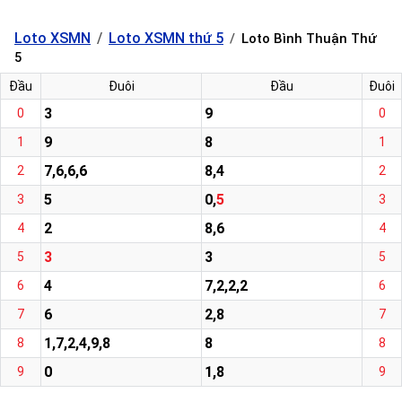
Loto XSMN
Loto XSMN thứ 5
Loto Bình Thuận Thứ
5
Đầu
Đuôi
Đầu
Đuôi
3
9
0
0
9
8
1
1
7,6,6,6
8,4
2
2
5
0,
5
3
3
2
8,6
4
4
3
3
5
5
4
7,2,2,2
6
6
6
2,8
7
7
1,7,2,4,9,8
8
8
8
0
1,8
9
9