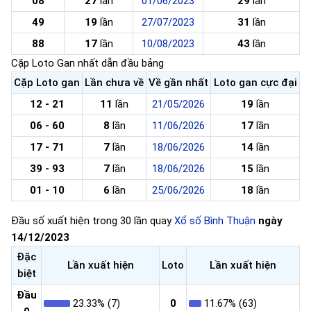
08
27
lần
01/06/2023
29
lần
49
19
lần
27/07/2023
31
lần
88
17
lần
10/08/2023
43
lần
Cặp Loto Gan nhất dẫn đầu bảng
Cặp Loto gan
Lần chưa về
Về gần nhất
Loto gan cực đại
12 - 21
11
lần
21/05/2026
19
lần
06 - 60
8
lần
11/06/2026
17
lần
17 - 71
7
lần
18/06/2026
14
lần
39 - 93
7
lần
18/06/2026
15
lần
01 - 10
6
lần
25/06/2026
18
lần
Đầu số xuất hiện trong 30 lần quay
Xổ số Bình Thuận
ngày
14/12/2023
Đặc
Lần xuất hiện
Loto
Lần xuất hiện
biệt
Đầu
23.33% (7)
0
11.67% (63)