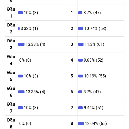
0
Đầu
10% (3)
1
8.7% (47)
1
Đầu
3.33% (1)
2
10.74% (58)
2
Đầu
13.33% (4)
3
11.3% (61)
3
Đầu
0% (0)
4
9.63% (52)
4
Đầu
10% (3)
5
10.19% (55)
5
Đầu
13.33% (4)
6
8.7% (47)
6
Đầu
10% (3)
7
9.44% (51)
7
Đầu
0% (0)
8
12.04% (65)
8