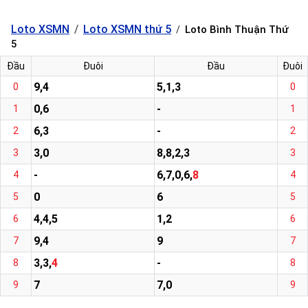
Loto XSMN
Loto XSMN thứ 5
Loto Bình Thuận Thứ
5
Đầu
Đuôi
Đầu
Đuôi
9,4
5,1,3
0
0
0,6
-
1
1
6,3
-
2
2
3,0
8,8,2,3
3
3
-
6,7,0,6,
8
4
4
0
6
5
5
4,4,5
1,2
6
6
9,4
9
7
7
3,3,
4
-
8
8
7
7,0
9
9