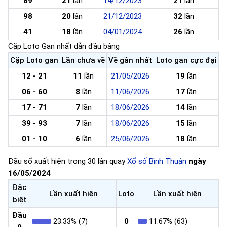
89
21
lần
14/12/2023
21
lần
98
20
lần
21/12/2023
32
lần
41
18
lần
04/01/2024
26
lần
Cặp Loto Gan nhất dẫn đầu bảng
Cặp Loto gan
Lần chưa về
Về gần nhất
Loto gan cực đại
12 - 21
11
lần
21/05/2026
19
lần
06 - 60
8
lần
11/06/2026
17
lần
17 - 71
7
lần
18/06/2026
14
lần
39 - 93
7
lần
18/06/2026
15
lần
01 - 10
6
lần
25/06/2026
18
lần
Đầu số xuất hiện trong 30 lần quay
Xổ số Bình Thuận
ngày
16/05/2024
Đặc
Lần xuất hiện
Loto
Lần xuất hiện
biệt
Đầu
23.33% (7)
0
11.67% (63)