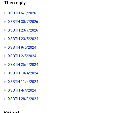
Theo ngày
XSBTH 6/8/2026
XSBTH 30/7/2026
XSBTH 23/7/2026
XSBTH 23/5/2024
XSBTH 9/5/2024
XSBTH 2/5/2024
XSBTH 25/4/2024
XSBTH 18/4/2024
XSBTH 11/4/2024
XSBTH 4/4/2024
XSBTH 28/3/2024