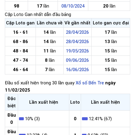
98
17
lần
08/10/2024
20
lần
Cặp Loto Gan nhất dẫn đầu bảng
Cặp Loto gan
Lần chưa về
Về gần nhất
Loto gan cực đại
16 - 61
14
lần
28/04/2026
17
lần
68 - 86
14
lần
28/04/2026
13
lần
48 - 84
11
lần
19/05/2026
15
lần
47 - 74
8
lần
09/06/2026
15
lần
46 - 64
7
lần
16/06/2026
15
lần
Đầu số xuất hiện trong 30 lần quay
Xổ số Bến Tre
ngày
11/02/2025
Đặc
Lần xuất hiện
Loto
Lần xuất hiện
biệt
Đầu
10% (3)
0
12.41% (67)
0
Đầu