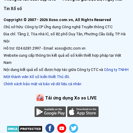
Tin Xổ số
Copyright © 2007 - 2026 Xoso.com.vn, All Rights Reserved
Chủ sở hữu: Công ty CP Ứng dụng Công nghệ Truyền thông CTC
Địa chỉ: Tầng 2, Tòa nhà IC, số 82 phố Duy Tân, Phường Cầu Giấy, TP. Hà
Nội
Hỗ trợ: 024.6281.2997 - Email: xoso@ctc.com.vn
Website cung cấp thông tin kết quả xổ số kiến thiết hợp pháp tại Việt
Nam
Nội dung kết quả xổ số được hợp tác giữa Công ty CTC và
Công ty TNHH
Một thành viên Xổ số kiến thiết Thủ đô
.
Chính sách bảo mật và bảo vệ dữ liệu cá nhân
Tải ứng dụng Xo so LIVE