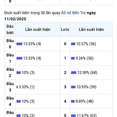
9
Đuôi xuất hiện trong 30 lần quay
Xổ số Bến Tre
ngày
11/02/2025
Đặc
Lần xuất hiện
Loto
Lần xuất hiện
biệt
Đầu
13.33% (4)
0
10.37% (56)
0
Đầu
13.33% (4)
1
9.26% (50)
1
Đầu
10% (3)
2
12.59% (68)
2
Đầu
3.33% (1)
3
10.93% (59)
3
Đầu
10% (3)
4
8.89% (48)
4
Đầu
10% (3)
5
11.67% (63)