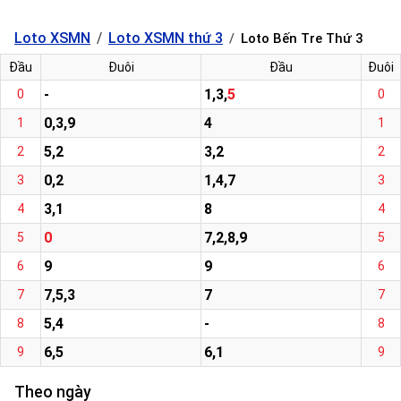
Loto XSMN
Loto XSMN thứ 3
Loto Bến Tre Thứ 3
Đầu
Đuôi
Đầu
Đuôi
-
1,3,
5
0
0
0,3,9
4
1
1
5,2
3,2
2
2
0,2
1,4,7
3
3
3,1
8
4
4
0
7,2,8,9
5
5
9
9
6
6
7,5,3
7
7
7
5,4
-
8
8
6,5
6,1
9
9
Theo ngày