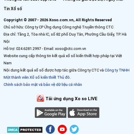
Tin Xổ số
Copyright © 2007 - 2026 Xoso.com.vn, All Rights Reserved
Chủ sở hữu: Công ty CP Ứng dụng Công nghệ Truyền thông CTC
Địa chỉ: Tầng 2, Tòa nhà IC, số 82 phố Duy Tân, Phường Cầu Giấy, TP. Hà
Nội
Hỗ trợ: 024.6281.2997 - Email: xoso@ctc.com.vn
Website cung cấp thông tin kết quả xổ số kiến thiết hợp pháp tại Việt
Nam
Nội dung kết quả xổ số được hợp tác giữa Công ty CTC và
Công ty TNHH
Một thành viên Xổ số kiến thiết Thủ đô
.
Chính sách bảo mật và bảo vệ dữ liệu cá nhân
Tải ứng dụng Xo so LIVE