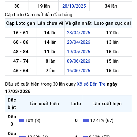
30
19
lần
28/10/2025
34
lần
Cặp Loto Gan nhất dẫn đầu bảng
Cặp Loto gan
Lần chưa về
Về gần nhất
Loto gan cực đại
16 - 61
14
lần
28/04/2026
17
lần
68 - 86
14
lần
28/04/2026
13
lần
48 - 84
11
lần
19/05/2026
15
lần
47 - 74
8
lần
09/06/2026
15
lần
46 - 64
7
lần
16/06/2026
15
lần
Đầu số xuất hiện trong 30 lần quay
Xổ số Bến Tre
ngày
17/03/2026
Đặc
Lần xuất hiện
Loto
Lần xuất hiện
biệt
Đầu
10% (3)
0
12.41% (67)
0
Đầu