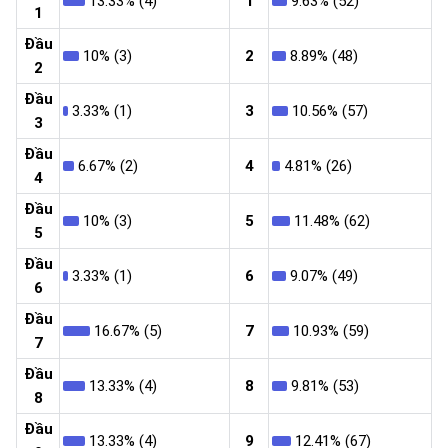
13.33% (4)
1
9.63% (52)
1
Đầu
10% (3)
2
8.89% (48)
2
Đầu
3.33% (1)
3
10.56% (57)
3
Đầu
6.67% (2)
4
4.81% (26)
4
Đầu
10% (3)
5
11.48% (62)
5
Đầu
3.33% (1)
6
9.07% (49)
6
Đầu
16.67% (5)
7
10.93% (59)
7
Đầu
13.33% (4)
8
9.81% (53)
8
Đầu
13.33% (4)
9
12.41% (67)