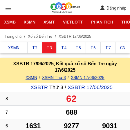
Đăng nhập
XSMB
XSMN
XSMT
VIETLOTT
PHÂN TÍCH
THỐ
Trang chủ
Xổ số Bến Tre
XSBTR 17/06/2025
XSMN
T2
T3
T4
T5
T6
T7
CN
XSBTR 17/06/2025, Kết quả xổ số Bến Tre ngày
17/6/2025
XSMN
XSMN Thứ 3
XSMN 17/06/2025
XSBTR
Thứ 3 /
XSBTR 17/06/2025
62
8
688
7
1631
9277
9031
6