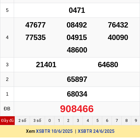
0471
5
47677
08492
76432
77535
04915
40090
4
48600
21401
64680
3
65897
2
68034
1
908466
ĐB
Đầy đủ
2 số
3 số
0
1
2
3
4
5
6
7
8
9
Xem
XSBTR 10/6/2025
XSBTR 24/6/2025