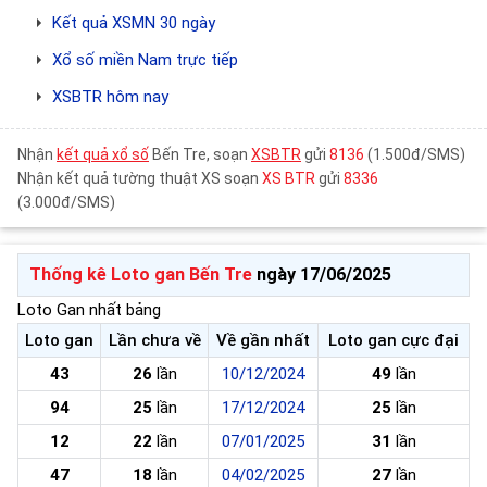
Kết quả XSMN 30 ngày
Xổ số miền Nam trực tiếp
XSBTR hôm nay
Nhận
kết quả xổ số
Bến Tre, soạn
XSBTR
gửi
8136
(1.500đ/SMS)
Nhận kết quả tường thuật XS soạn
XS BTR
gửi
8336
(3.000đ/SMS)
Thống kê Loto gan Bến Tre
ngày 17/06/2025
Loto Gan nhất bảng
Loto gan
Lần chưa về
Về gần nhất
Loto gan cực đại
43
26
lần
10/12/2024
49
lần
94
25
lần
17/12/2024
25
lần
12
22
lần
07/01/2025
31
lần
47
18
lần
04/02/2025
27
lần