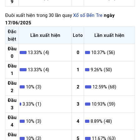
9
Đuôi xuất hiện trong 30 lần quay
Xổ số Bến Tre
ngày
17/06/2025
Đặc
Lần xuất hiện
Loto
Lần xuất hiện
biệt
Đầu
13.33% (4)
0
10.37% (56)
0
Đầu
13.33% (4)
1
9.26% (50)
1
Đầu
10% (3)
2
12.59% (68)
2
Đầu
3.33% (1)
3
10.93% (59)
3
Đầu
10% (3)
4
8.89% (48)
4
Đầu
10% (3)
5
11.67% (63)