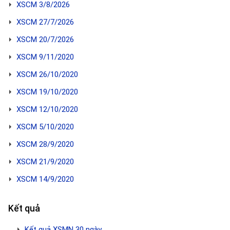
XSCM 3/8/2026
XSCM 27/7/2026
XSCM 20/7/2026
XSCM 9/11/2020
XSCM 26/10/2020
XSCM 19/10/2020
XSCM 12/10/2020
XSCM 5/10/2020
XSCM 28/9/2020
XSCM 21/9/2020
XSCM 14/9/2020
Kết quả
Kết quả XSMN 30 ngày