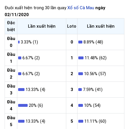
Đuôi xuất hiện trong 30 lần quay
Xổ số Cà Mau
ngày
02/11/2020
Đặc
Lần xuất hiện
Loto
Lần xuất hiện
biệt
Đầu
3.33% (1)
0
8.89% (48)
0
Đầu
6.67% (2)
1
11.48% (62)
1
Đầu
6.67% (2)
2
10.56% (57)
2
Đầu
13.33% (4)
3
7.59% (41)
3
Đầu
20% (6)
4
10% (54)
4
Đầu
13.33% (4)
5
11.11% (60)
5