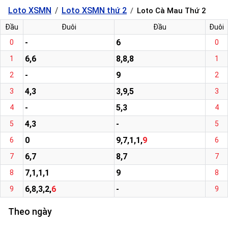
Loto XSMN
Loto XSMN thứ 2
Loto Cà Mau Thứ 2
Đầu
Đuôi
Đầu
Đuôi
-
6
0
0
6,6
8,8,8
1
1
-
9
2
2
4,3
3,9,5
3
3
-
5,3
4
4
4,3
-
5
5
0
9,7,1,1,
9
6
6
6,7
8,7
7
7
7,1,1,1
9
8
8
6,8,3,2,
6
-
9
9
Theo ngày