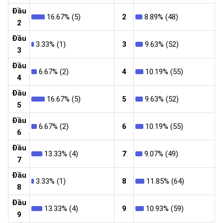
Đầu
16.67% (5)
2
8.89% (48)
2
Đầu
3.33% (1)
3
9.63% (52)
3
Đầu
6.67% (2)
4
10.19% (55)
4
Đầu
16.67% (5)
5
9.63% (52)
5
Đầu
6.67% (2)
6
10.19% (55)
6
Đầu
13.33% (4)
7
9.07% (49)
7
Đầu
3.33% (1)
8
11.85% (64)
8
Đầu
13.33% (4)
9
10.93% (59)
9