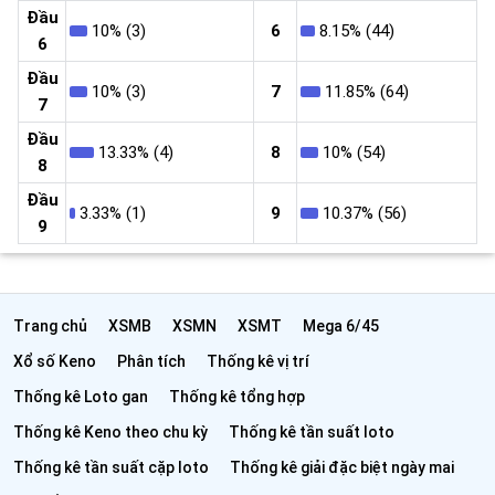
Đầu
10% (3)
6
8.15% (44)
6
Đầu
10% (3)
7
11.85% (64)
7
Đầu
13.33% (4)
8
10% (54)
8
Đầu
3.33% (1)
9
10.37% (56)
9
Trang chủ
XSMB
XSMN
XSMT
Mega 6/45
Xổ số Keno
Phân tích
Thống kê vị trí
Thống kê Loto gan
Thống kê tổng hợp
Thống kê Keno theo chu kỳ
Thống kê tần suất loto
Thống kê tần suất cặp loto
Thống kê giải đặc biệt ngày mai