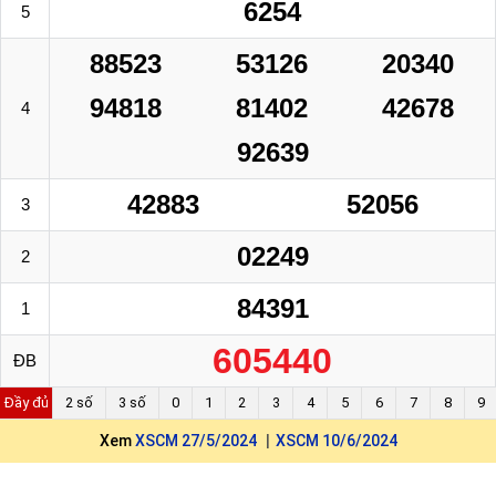
6254
5
88523
53126
20340
94818
81402
42678
4
92639
42883
52056
3
02249
2
84391
1
605440
ĐB
Đầy đủ
2 số
3 số
0
1
2
3
4
5
6
7
8
9
Xem
XSCM 27/5/2024
XSCM 10/6/2024