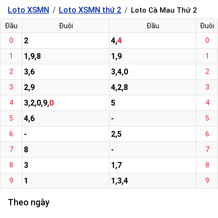
Loto XSMN
Loto XSMN thứ 2
Loto Cà Mau Thứ 2
Đầu
Đuôi
Đầu
Đuôi
2
4,
4
0
0
1,9,8
1,9
1
1
3,6
3,4,0
2
2
2,9
4,2,8
3
3
3,2,0,9,
0
5
4
4
4,6
-
5
5
-
2,5
6
6
8
-
7
7
3
1,7
8
8
1
1,3,4
9
9
Theo ngày