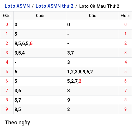
Loto XSMN
Loto XSMN thứ 2
Loto Cà Mau Thứ 2
Đầu
Đuôi
Đầu
Đuôi
0
0
0
0
5
-
1
1
9,5,6,5,
6
-
2
2
3,5,4
3,7
3
3
-
3
4
4
6
1,2,3,8,9,6,2
5
5
5
5,2,7,
2
6
6
3,6
8
7
7
5,7
9
8
8
8,5
2
9
9
Theo ngày