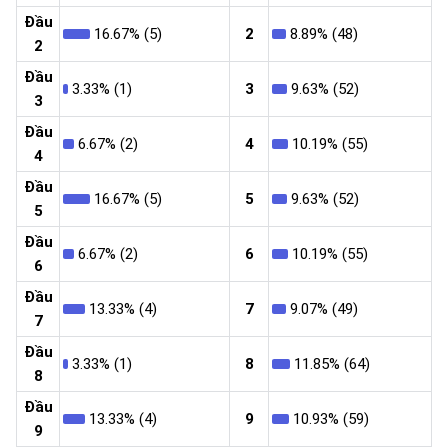
Đầu
16.67% (5)
2
8.89% (48)
2
Đầu
3.33% (1)
3
9.63% (52)
3
Đầu
6.67% (2)
4
10.19% (55)
4
Đầu
16.67% (5)
5
9.63% (52)
5
Đầu
6.67% (2)
6
10.19% (55)
6
Đầu
13.33% (4)
7
9.07% (49)
7
Đầu
3.33% (1)
8
11.85% (64)
8
Đầu
13.33% (4)
9
10.93% (59)
9