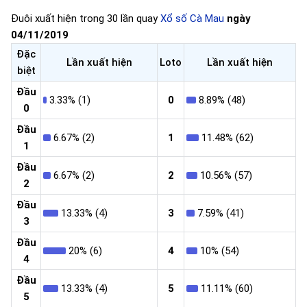
Đuôi xuất hiện trong 30 lần quay
Xổ số Cà Mau
ngày
04/11/2019
Đặc
Lần xuất hiện
Loto
Lần xuất hiện
biệt
Đầu
3.33% (1)
0
8.89% (48)
0
Đầu
6.67% (2)
1
11.48% (62)
1
Đầu
6.67% (2)
2
10.56% (57)
2
Đầu
13.33% (4)
3
7.59% (41)
3
Đầu
20% (6)
4
10% (54)
4
Đầu
13.33% (4)
5
11.11% (60)
5