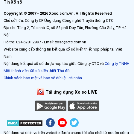
Tin Xổ số
Copyright © 2007 - 2026 Xoso.com.vn, All Rights Reserved
Chủ sở hữu: Công ty CP Ứng dụng Công nghệ Truyền thông CTC
Địa chỉ: Tầng 2, Tòa nhà IC, số 82 phố Duy Tân, Phường Cầu Giấy, TP. Hà
Nội
Hỗ trợ: 024.6281.2997 - Email: xoso@ctc.com.vn
Website cung cấp thông tin kết quả xổ số kiến thiết hợp pháp tại Việt
Nam
Nội dung kết quả xổ số được hợp tác giữa Công ty CTC và
Công ty TNHH
Một thành viên Xổ số kiến thiết Thủ đô
.
Chính sách bảo mật và bảo vệ dữ liệu cá nhân
Tải ứng dụng Xo so LIVE
Nội dung và dịch vụ trên website được chúng tôi cập nhật từ nguồn công