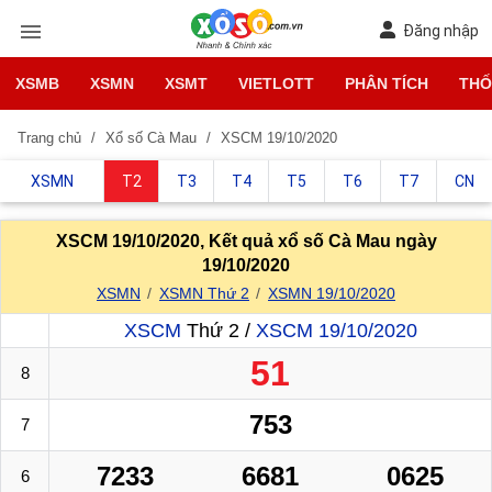
Đăng nhập
XSMB
XSMN
XSMT
VIETLOTT
PHÂN TÍCH
THỐ
Trang chủ
Xổ số Cà Mau
XSCM 19/10/2020
XSMN
T2
T3
T4
T5
T6
T7
CN
XSCM 19/10/2020, Kết quả xổ số Cà Mau ngày
19/10/2020
XSMN
XSMN Thứ 2
XSMN 19/10/2020
XSCM
Thứ 2 /
XSCM 19/10/2020
51
8
753
7
7233
6681
0625
6