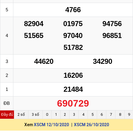
4766
5
82904
01975
94756
51565
97040
96851
4
51782
44620
34290
3
16206
2
21484
1
690729
ĐB
Đầy đủ
2 số
3 số
0
1
2
3
4
5
6
7
8
9
Xem
XSCM 12/10/2020
XSCM 26/10/2020