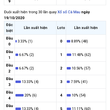
9
Đuôi xuất hiện trong 30 lần quay
Xổ số Cà Mau
ngày
19/10/2020
Đặc
Lần xuất hiện
Loto
Lần xuất hiện
biệt
Đầu
3.33% (1)
0
8.89% (48)
0
Đầu
6.67% (2)
1
11.48% (62)
1
Đầu
6.67% (2)
2
10.56% (57)
2
Đầu
13.33% (4)
3
7.59% (41)
3
Đầu
20% (6)
4
10% (54)
4
Đầu
13.33% (4)
5
11.11% (60)