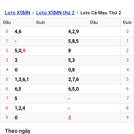
Loto XSMN
Loto XSMN thứ 2
Loto Cà Mau Thứ 2
Đầu
Đuôi
Đầu
Đuôi
4,6
4,2,9
0
0
-
5,8,5
1
1
5,0,
9
8
2
2
3
5,3
3
3
0
0,8
4
4
1,3,6,1
2,7,6
5
5
6,5
6,5,0
6
6
5
-
7
7
1,2,4
-
8
8
0
2
9
9
Theo ngày