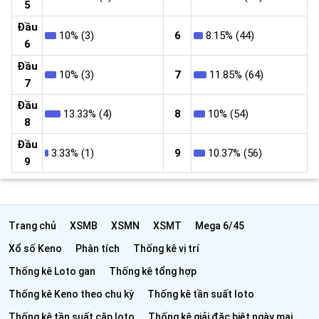
5
Đầu
10% (3)
6
8.15% (44)
6
Đầu
10% (3)
7
11.85% (64)
7
Đầu
13.33% (4)
8
10% (54)
8
Đầu
3.33% (1)
9
10.37% (56)
9
Trang chủ
XSMB
XSMN
XSMT
Mega 6/45
Xổ số Keno
Phân tích
Thống kê vị trí
Thống kê Loto gan
Thống kê tổng hợp
Thống kê Keno theo chu kỳ
Thống kê tần suất loto
Thống kê tần suất cặp loto
Thống kê giải đặc biệt ngày mai