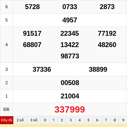
5728
0733
2873
6
4957
5
91517
22345
77192
68807
13422
48260
4
98773
37336
38899
3
00508
2
21004
1
337999
ĐB
Đầy đủ
2 số
3 số
0
1
2
3
4
5
6
7
8
9