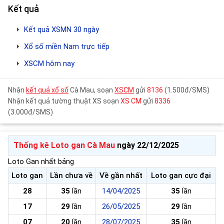
Kết quả
Kết quả XSMN 30 ngày
Xổ số miền Nam trực tiếp
XSCM hôm nay
Nhận
kết quả xổ số
Cà Mau, soạn
XSCM
gửi
8136
(1.500đ/SMS)
Nhận kết quả tường thuật XS soạn
XS CM
gửi
8336
(3.000đ/SMS)
Thống kê Loto gan Cà Mau
ngày 22/12/2025
Loto Gan nhất bảng
Loto gan
Lần chưa về
Về gần nhất
Loto gan cực đại
28
35
lần
14/04/2025
35
lần
17
29
lần
26/05/2025
29
lần
07
20
lần
28/07/2025
35
lần