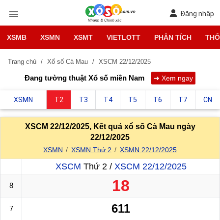
Đăng nhập
XSMB
XSMN
XSMT
VIETLOTT
PHÂN TÍCH
THỐ
Trang chủ
Xổ số Cà Mau
XSCM 22/12/2025
Đang tường thuật Xổ số
miền Nam
➜ Xem ngay
XSMN
T2
T3
T4
T5
T6
T7
CN
XSCM 22/12/2025, Kết quả xổ số Cà Mau ngày
22/12/2025
XSMN
XSMN Thứ 2
XSMN 22/12/2025
XSCM
Thứ 2 /
XSCM 22/12/2025
18
8
611
7