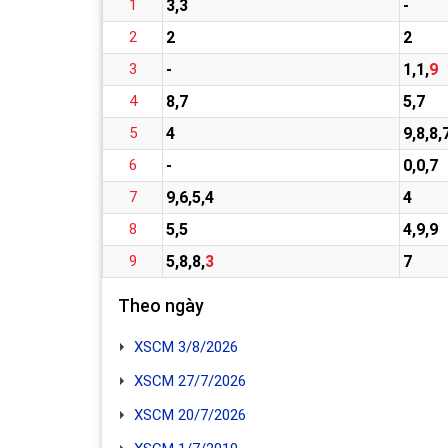
1
3,3
-
2
2
2
3
-
1,1,
9
4
8,7
5,7
5
4
9,8,8,
6
-
0,0,7
7
9,6,5,4
4
8
5,5
4,9,9
9
5,8,8,
3
7
Theo ngày
XSCM 3/8/2026
XSCM 27/7/2026
XSCM 20/7/2026