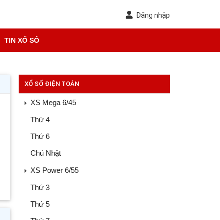
Đăng nhập
TIN XỔ SỐ
XỔ SỐ ĐIỆN TOÁN
XS Mega 6/45
Thứ 4
Thứ 6
Chủ Nhật
XS Power 6/55
Thứ 3
Thứ 5