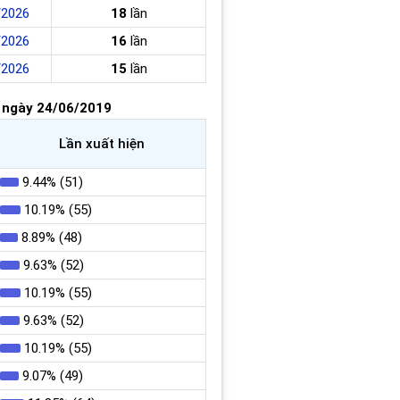
/2026
18
lần
/2026
16
lần
/2026
15
lần
ngày 24/06/2019
Lần xuất hiện
9.44% (51)
10.19% (55)
8.89% (48)
9.63% (52)
10.19% (55)
9.63% (52)
10.19% (55)
9.07% (49)