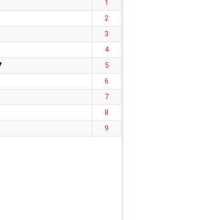
1
2
3
4
7
5
6
7
8
9