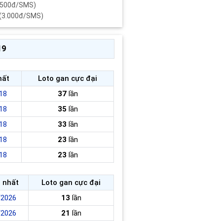
.500đ/SMS)
(3.000đ/SMS)
19
hất
Loto gan cực đại
18
37
lần
18
35
lần
18
33
lần
18
23
lần
18
23
lần
 nhất
Loto gan cực đại
/2026
13
lần
/2026
21
lần