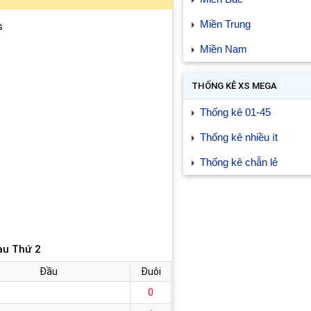
Miền Trung
s
Miền Nam
THỐNG KÊ XS MEGA
Thống kê 01-45
Thống kê nhiều ít
Thống kê chẵn lẻ
au Thứ 2
Đầu
Đuôi
0