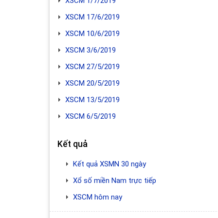
XSCM 1/7/2019
XSCM 17/6/2019
XSCM 10/6/2019
XSCM 3/6/2019
XSCM 27/5/2019
XSCM 20/5/2019
XSCM 13/5/2019
XSCM 6/5/2019
Kết quả
Kết quả XSMN 30 ngày
Xổ số miền Nam trực tiếp
XSCM hôm nay