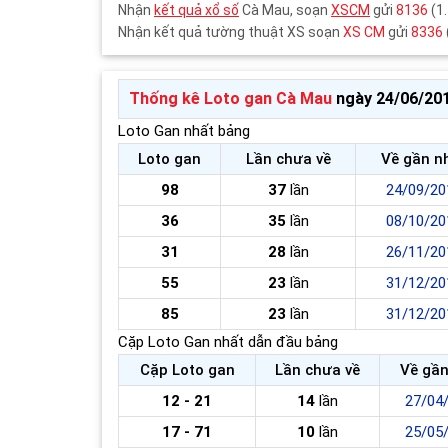
Nhận
kết quả xổ số
Cà Mau, soạn
XSCM
gửi
8136
(1
Nhận kết quả tường thuật XS soạn
XS CM
gửi
8336
Thống kê Loto gan Cà Mau
ngày 24/06/20
Loto Gan nhất bảng
Loto gan
Lần chưa về
Về gần n
98
37
lần
24/09/20
36
35
lần
08/10/20
31
28
lần
26/11/20
55
23
lần
31/12/20
85
23
lần
31/12/20
Cặp Loto Gan nhất dẫn đầu bảng
Cặp Loto gan
Lần chưa về
Về gần
12 - 21
14
lần
27/04
17 - 71
10
lần
25/05