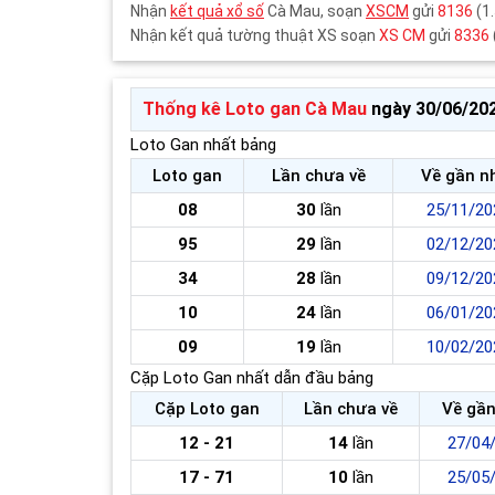
Nhận
kết quả xổ số
Cà Mau, soạn
XSCM
gửi
8136
(1
Nhận kết quả tường thuật XS soạn
XS CM
gửi
8336
Thống kê Loto gan Cà Mau
ngày 30/06/20
Loto Gan nhất bảng
Loto gan
Lần chưa về
Về gần n
08
30
lần
25/11/20
95
29
lần
02/12/20
34
28
lần
09/12/20
10
24
lần
06/01/20
09
19
lần
10/02/20
Cặp Loto Gan nhất dẫn đầu bảng
Cặp Loto gan
Lần chưa về
Về gần
12 - 21
14
lần
27/04
17 - 71
10
lần
25/05