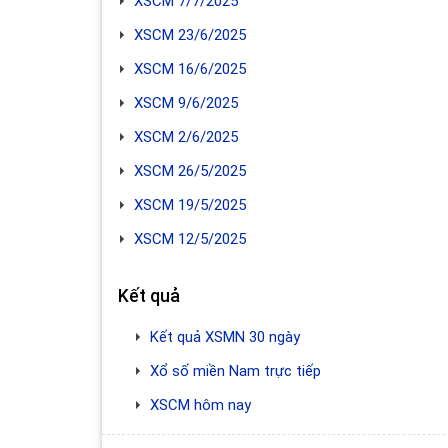
XSCM 7/7/2025
XSCM 23/6/2025
XSCM 16/6/2025
XSCM 9/6/2025
XSCM 2/6/2025
XSCM 26/5/2025
XSCM 19/5/2025
XSCM 12/5/2025
Kết quả
Kết quả XSMN 30 ngày
Xổ số miền Nam trực tiếp
XSCM hôm nay