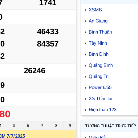
7
1741
XSMB
0
An Giang
42
46433
Bình Thuận
10
84357
Tây Ninh
42
Bình Định
Quảng Bình
26246
Quảng Trị
29
Power 6/55
50
XS Thần tài
Điện toán 123
80
4
5
6
7
8
9
TƯỜNG THUẬT TRỰC TIẾP
CM 7/7/2025
Miền Bắc