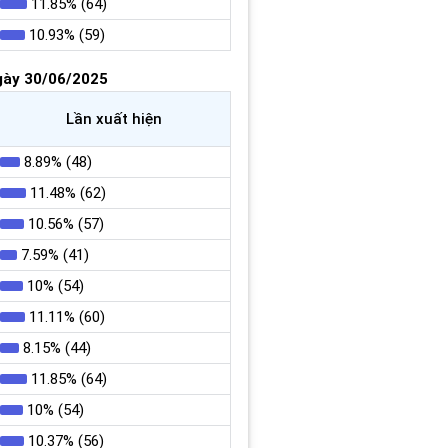
11.85% (64)
10.93% (59)
gày 30/06/2025
Lần xuất hiện
8.89% (48)
11.48% (62)
10.56% (57)
7.59% (41)
10% (54)
11.11% (60)
8.15% (44)
11.85% (64)
10% (54)
10.37% (56)