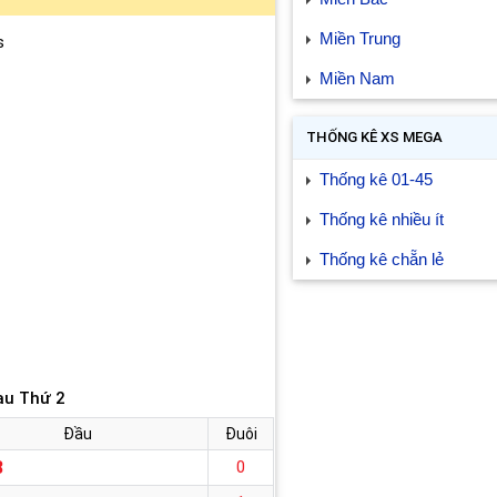
Miền Trung
s
Miền Nam
THỐNG KÊ XS MEGA
Thống kê 01-45
Thống kê nhiều ít
Thống kê chẵn lẻ
au Thứ 2
Đầu
Đuôi
8
0