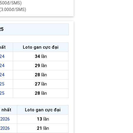
.500đ/SMS)
(3.000đ/SMS)
25
hất
Loto gan cực đại
24
34
lần
24
29
lần
24
28
lần
25
27
lần
25
28
lần
 nhất
Loto gan cực đại
/2026
13
lần
/2026
21
lần