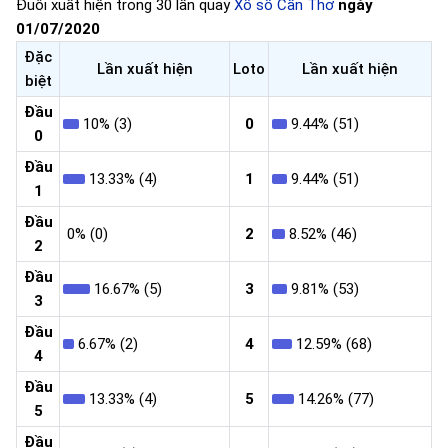
Đuôi xuất hiện trong 30 lần quay
Xổ số Cần Thơ
ngày
01/07/2020
Đặc
Lần xuất hiện
Loto
Lần xuất hiện
biệt
Đầu
10% (3)
0
9.44% (51)
0
Đầu
13.33% (4)
1
9.44% (51)
1
Đầu
0% (0)
2
8.52% (46)
2
Đầu
16.67% (5)
3
9.81% (53)
3
Đầu
6.67% (2)
4
12.59% (68)
4
Đầu
13.33% (4)
5
14.26% (77)
5
Đầu