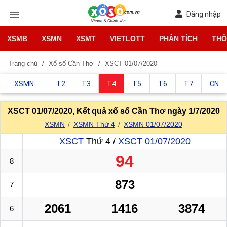
Đăng nhập
XSMB
XSMN
XSMT
VIETLOTT
PHÂN TÍCH
THỐ
Trang chủ
Xổ số Cần Thơ
XSCT 01/07/2020
XSMN
T2
T3
T4
T5
T6
T7
CN
XSCT 01/07/2020, Kết quả xổ số Cần Thơ ngày 1/7/2020
XSMN
XSMN Thứ 4
XSMN 01/07/2020
XSCT
Thứ 4 /
XSCT 01/07/2020
94
8
873
7
2061
1416
3874
6