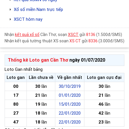
Xổ số miền Nam trực tiếp
XSCT hôm nay
Nhận
kết quả xổ số
Cần Thơ, soạn
XSCT
gửi
8136
(1.500đ/SMS)
Nhận kết quả tường thuật XS soạn
XS CT
gửi
8336
(3.000đ/SMS)
Thống kê Loto gan Cần Thơ
ngày 01/07/2020
Loto Gan nhất bảng
Loto gan
Lần chưa về
Về gần nhất
Loto gan cực đại
00
30
lần
30/10/2019
30
lần
17
21
lần
01/01/2020
21
lần
80
19
lần
15/01/2020
46
lần
27
18
lần
22/01/2020
42
lần
47
18
lần
22/01/2020
23
lần