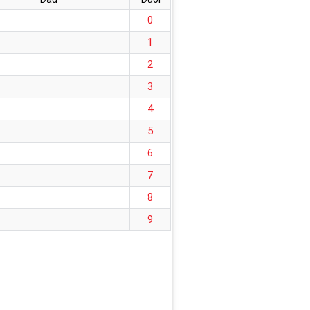
0
1
2
3
4
5
6
7
8
9