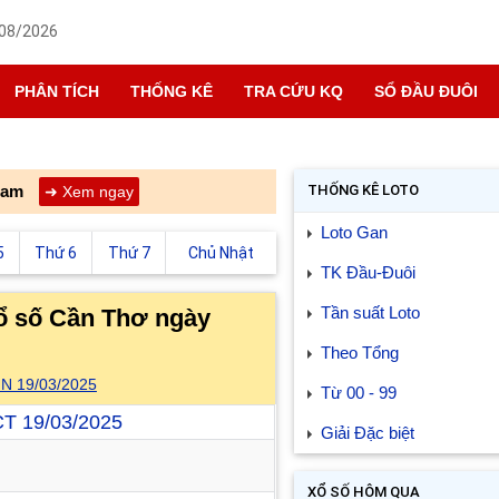
/08/2026
PHÂN TÍCH
THỐNG KÊ
TRA CỨU KQ
SỔ ĐẦU ĐUÔI
Nam
THỐNG KÊ LOTO
➜ Xem ngay
Loto Gan
5
Thứ 6
Thứ 7
Chủ Nhật
TK Đầu-Đuôi
Tần suất Loto
xổ số Cần Thơ ngày
Theo Tổng
N 19/03/2025
Từ 00 - 99
T 19/03/2025
Giải Đặc biệt
XỔ SỐ HÔM QUA