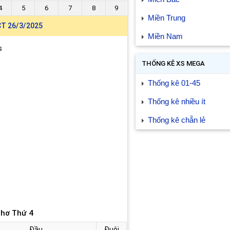
4
5
6
7
8
9
Miền Trung
T 26/3/2025
Miền Nam
s
THỐNG KÊ XS MEGA
Thống kê 01-45
Thống kê nhiều ít
Thống kê chẵn lẻ
Thơ Thứ 4
Đầu
Đuôi