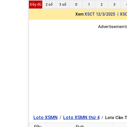
Đầy đủ
2 số
3 số
0
1
2
3
Xem
XSCT 12/3/2025
XSC
Advertisement
Loto XSMN
Loto XSMN thứ 4
Loto Cần 
Đầu
Đuôi