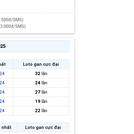
1.500đ/SMS)
(3.000đ/SMS)
025
hất
Loto gan cực đại
24
32
lần
24
24
lần
24
27
lần
24
19
lần
24
22
lần
 nhất
Loto gan cực đại