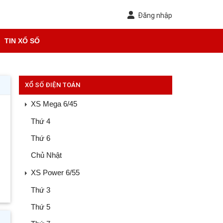
Đăng nhập
TIN XỔ SỐ
XỔ SỐ ĐIỆN TOÁN
XS Mega 6/45
Thứ 4
Thứ 6
Chủ Nhật
XS Power 6/55
Thứ 3
Thứ 5