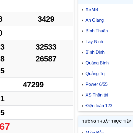
6
XSMB
8
3429
An Giang
Bình Thuận
0
Tây Ninh
73
32533
Bình Định
38
26587
Quảng Bình
65
Quảng Trị
47299
Power 6/55
XS Thần tài
31
Điện toán 123
75
TƯỜNG THUẬT TRỰC TIẾP
67
Miền Bắc