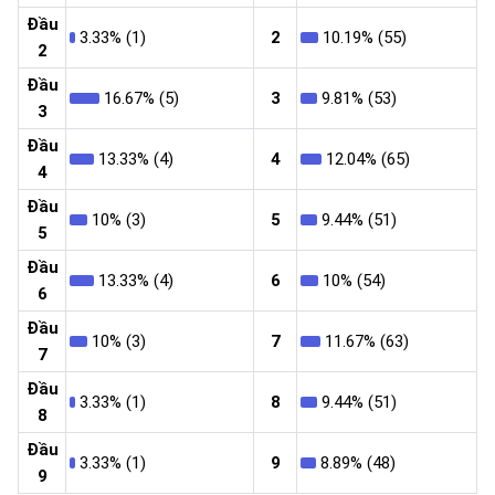
Đầu
3.33% (1)
2
10.19% (55)
2
Đầu
16.67% (5)
3
9.81% (53)
3
Đầu
13.33% (4)
4
12.04% (65)
4
Đầu
10% (3)
5
9.44% (51)
5
Đầu
13.33% (4)
6
10% (54)
6
Đầu
10% (3)
7
11.67% (63)
7
Đầu
3.33% (1)
8
9.44% (51)
8
Đầu
3.33% (1)
9
8.89% (48)
9