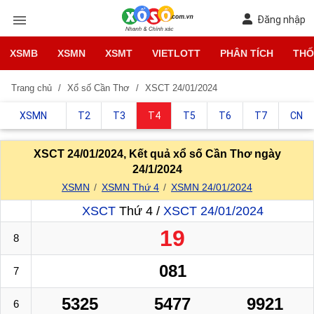
Đăng nhập
XSMB
XSMN
XSMT
VIETLOTT
PHÂN TÍCH
THỐ
Trang chủ
Xổ số Cần Thơ
XSCT 24/01/2024
XSMN
T2
T3
T4
T5
T6
T7
CN
XSCT 24/01/2024, Kết quả xổ số Cần Thơ ngày
24/1/2024
XSMN
XSMN Thứ 4
XSMN 24/01/2024
XSCT
Thứ 4 /
XSCT 24/01/2024
19
8
081
7
5325
5477
9921
6