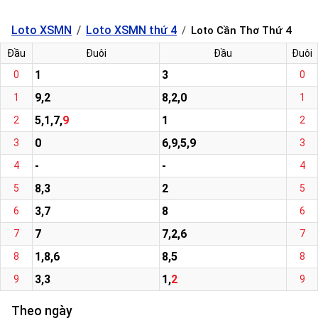
Loto XSMN
Loto XSMN thứ 4
Loto Cần Thơ Thứ 4
Đầu
Đuôi
Đầu
Đuôi
1
3
0
0
9,2
8,2,0
1
1
5,1,7,
9
1
2
2
0
6,9,5,9
3
3
-
-
4
4
8,3
2
5
5
3,7
8
6
6
7
7,2,6
7
7
1,8,6
8,5
8
8
3,3
1,
2
9
9
Theo ngày