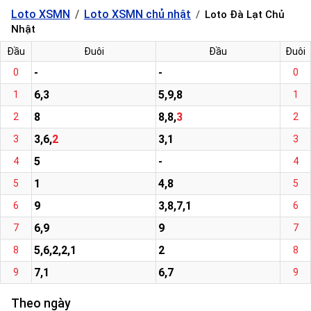
Loto XSMN
Loto XSMN chủ nhật
Loto Đà Lạt Chủ
Nhật
Đầu
Đuôi
Đầu
Đuôi
-
-
0
0
6,3
5,9,8
1
1
8
8,8,
3
2
2
3,6,
2
3,1
3
3
5
-
4
4
1
4,8
5
5
9
3,8,7,1
6
6
6,9
9
7
7
5,6,2,2,1
2
8
8
7,1
6,7
9
9
Theo ngày