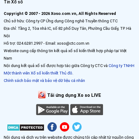
Tin Xổ số
Copyright © 2007 - 2026 Xoso.com.vn, All Rights Reserved
Chủ sở hữu: Công ty CP Ứng dụng Công nghệ Truyền thông CTC
Địa chỉ: Tầng 2, Tòa nhà IC, số 82 phố Duy Tân, Phường Cầu Giấy, TP. Hà
Nội
Hỗ trợ: 024.6281.2997 - Email: xoso@ctc.com.vn
Website cung cấp thông tin kết quả xổ số kiến thiết hợp pháp tại Việt
Nam
Nội dung kết quả xổ số được hợp tác giữa Công ty CTC và
Công ty TNHH
Một thành viên Xổ số kiến thiết Thủ đô
.
Chính sách bảo mật và bảo vệ dữ liệu cá nhân
Tải ứng dụng Xo so LIVE
Nội dung và dịch vụ trên website được chúng tôi cập nhật từ nguồn công