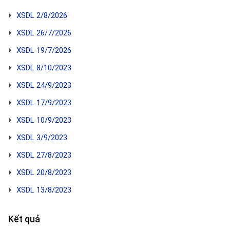
XSDL 2/8/2026
XSDL 26/7/2026
XSDL 19/7/2026
XSDL 8/10/2023
XSDL 24/9/2023
XSDL 17/9/2023
XSDL 10/9/2023
XSDL 3/9/2023
XSDL 27/8/2023
XSDL 20/8/2023
XSDL 13/8/2023
Kết quả