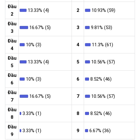
Đầu
13.33% (4)
2
10.93% (59)
2
Đầu
16.67% (5)
3
9.81% (53)
3
Đầu
10% (3)
4
11.3% (61)
4
Đầu
13.33% (4)
5
10.56% (57)
5
Đầu
10% (3)
6
8.52% (46)
6
Đầu
16.67% (5)
7
10.56% (57)
7
Đầu
3.33% (1)
8
8.52% (46)
8
Đầu
3.33% (1)
9
6.67% (36)
9