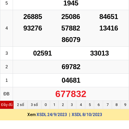
1945
5
26885
25086
84651
93276
57882
13416
4
86079
02591
33013
3
69782
2
04681
1
677832
ĐB
Đầy đủ
2 số
3 số
0
1
2
3
4
5
6
7
8
9
Xem
XSDL 24/9/2023
XSDL 8/10/2023