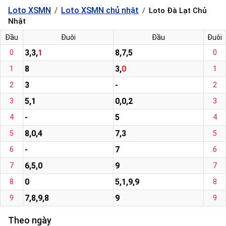
Loto XSMN
Loto XSMN chủ nhật
Loto Đà Lạt Chủ
Nhật
Đầu
Đuôi
Đầu
Đuôi
3,3,
1
8,7,5
0
0
8
3,
0
1
1
3
-
2
2
5,1
0,0,2
3
3
-
5
4
4
8,0,4
7,3
5
5
-
7
6
6
6,5,0
9
7
7
0
5,1,9,9
8
8
7,8,9,8
9
9
9
Theo ngày