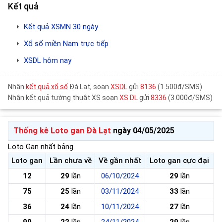
Kết quả
Kết quả XSMN 30 ngày
Xổ số miền Nam trực tiếp
XSDL hôm nay
Nhận
kết quả xổ số
Đà Lạt, soạn
XSDL
gửi
8136
(1.500đ/SMS)
Nhận kết quả tường thuật XS soạn
XS DL
gửi
8336
(3.000đ/SMS)
Thống kê Loto gan Đà Lạt
ngày 04/05/2025
Loto Gan nhất bảng
Loto gan
Lần chưa về
Về gần nhất
Loto gan cực đại
12
29
lần
06/10/2024
29
lần
75
25
lần
03/11/2024
33
lần
36
24
lần
10/11/2024
27
lần