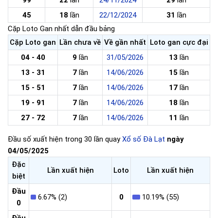
99
22
lần
24/11/2024
29
lần
45
18
lần
22/12/2024
31
lần
Cặp Loto Gan nhất dẫn đầu bảng
Cặp Loto gan
Lần chưa về
Về gần nhất
Loto gan cực đại
04 - 40
9
lần
31/05/2026
13
lần
13 - 31
7
lần
14/06/2026
15
lần
15 - 51
7
lần
14/06/2026
17
lần
19 - 91
7
lần
14/06/2026
18
lần
27 - 72
7
lần
14/06/2026
11
lần
Đầu số xuất hiện trong 30 lần quay
Xổ số Đà Lạt
ngày
04/05/2025
Đặc
Lần xuất hiện
Loto
Lần xuất hiện
biệt
Đầu
6.67% (2)
0
10.19% (55)
0