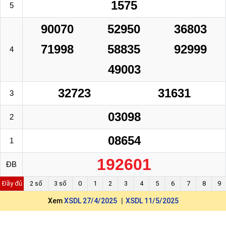
1575
5
90070
52950
36803
71998
58835
92999
4
49003
32723
31631
3
03098
2
08654
1
192601
ĐB
Đầy đủ
2 số
3 số
0
1
2
3
4
5
6
7
8
9
Xem
XSDL 27/4/2025
XSDL 11/5/2025