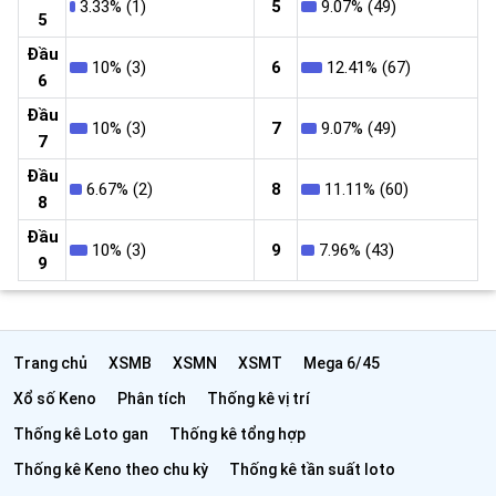
3.33% (1)
5
9.07% (49)
5
Đầu
10% (3)
6
12.41% (67)
6
Đầu
10% (3)
7
9.07% (49)
7
Đầu
6.67% (2)
8
11.11% (60)
8
Đầu
10% (3)
9
7.96% (43)
9
Trang chủ
XSMB
XSMN
XSMT
Mega 6/45
Xổ số Keno
Phân tích
Thống kê vị trí
Thống kê Loto gan
Thống kê tổng hợp
Thống kê Keno theo chu kỳ
Thống kê tần suất loto