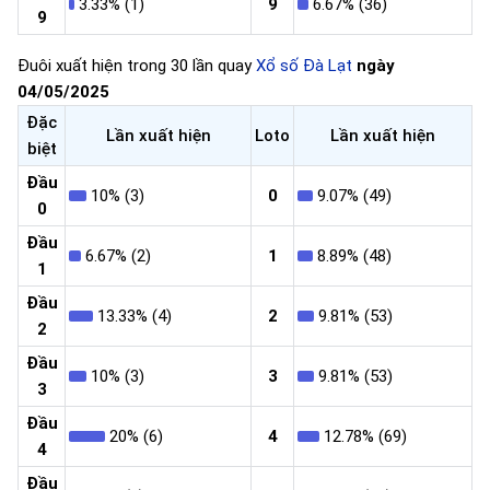
3.33% (1)
9
6.67% (36)
9
Đuôi xuất hiện trong 30 lần quay
Xổ số Đà Lạt
ngày
04/05/2025
Đặc
Lần xuất hiện
Loto
Lần xuất hiện
biệt
Đầu
10% (3)
0
9.07% (49)
0
Đầu
6.67% (2)
1
8.89% (48)
1
Đầu
13.33% (4)
2
9.81% (53)
2
Đầu
10% (3)
3
9.81% (53)
3
Đầu
20% (6)
4
12.78% (69)
4
Đầu