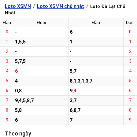
Loto XSMN
Loto XSMN chủ nhật
Loto Đà Lạt Chủ
Nhật
Đầu
Đuôi
Đầu
Đuôi
-
6
0
0
1,5,5
1
1
1
-
-
2
2
5,7,5
-
3
3
6
5,7
4
4
4
8,1,3,1,3,7
5
5
0,8
9,
4
6
6
9,4,5,8,7
3,7
7
7
5,8
6,8,7
8
8
6
7
9
9
Theo ngày