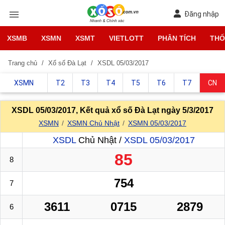
Đăng nhập
XSMB
XSMN
XSMT
VIETLOTT
PHÂN TÍCH
THỐ
Trang chủ
Xổ số Đà Lạt
XSDL 05/03/2017
XSMN
T2
T3
T4
T5
T6
T7
CN
XSDL 05/03/2017, Kết quả xổ số Đà Lạt ngày 5/3/2017
XSMN
XSMN Chủ Nhật
XSMN 05/03/2017
XSDL
Chủ Nhật /
XSDL 05/03/2017
85
8
754
7
3611
0715
2879
6