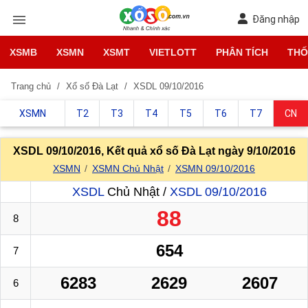
Đăng nhập
XSMB
XSMN
XSMT
VIETLOTT
PHÂN TÍCH
THỐ
Trang chủ
Xổ số Đà Lạt
XSDL 09/10/2016
XSMN
T2
T3
T4
T5
T6
T7
CN
XSDL 09/10/2016, Kết quả xổ số Đà Lạt ngày 9/10/2016
XSMN
XSMN Chủ Nhật
XSMN 09/10/2016
XSDL
Chủ Nhật /
XSDL 09/10/2016
88
8
654
7
6283
2629
2607
6