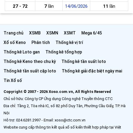
27 - 72
7
lần
14/06/2026
11
lần
Trang chủ
XSMB
XSMN
XSMT
Mega 6/45
Xổ số Keno
Phân tích
Thống kê vị trí
Thống kê Loto gan
Thống kê tổng hợp
Thống kê Keno theo chu kỳ
Thống kê tần suất loto
Thống kê tần suất cặp loto
Thống kê giải đặc biệt ngày mai
Tin Xổ số
Copyright © 2007 - 2026 Xoso.com.vn, All Rights Reserved
Chủ sở hữu: Công ty CP Ứng dụng Công nghệ Truyền thông CTC
Địa chỉ: Tầng 2, Tòa nhà IC, số 82 phố Duy Tân, Phường Cầu Giấy, TP. Hà
Nội
Hỗ trợ: 024.6281.2997 - Email: xoso@ctc.com.vn
Website cung cấp thông tin kết quả xổ số kiến thiết hợp pháp tại Việt