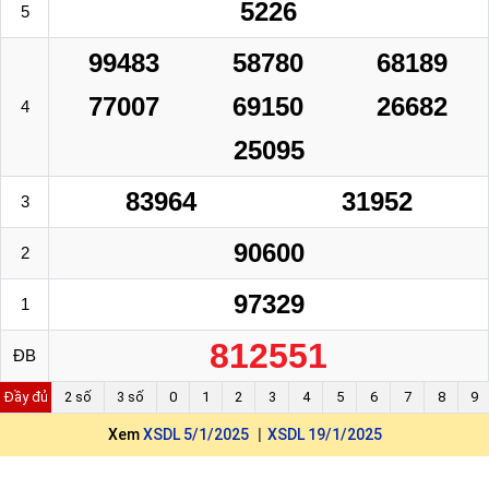
5226
5
99483
58780
68189
77007
69150
26682
4
25095
83964
31952
3
90600
2
97329
1
812551
ĐB
Đầy đủ
2 số
3 số
0
1
2
3
4
5
6
7
8
9
Xem
XSDL 5/1/2025
XSDL 19/1/2025