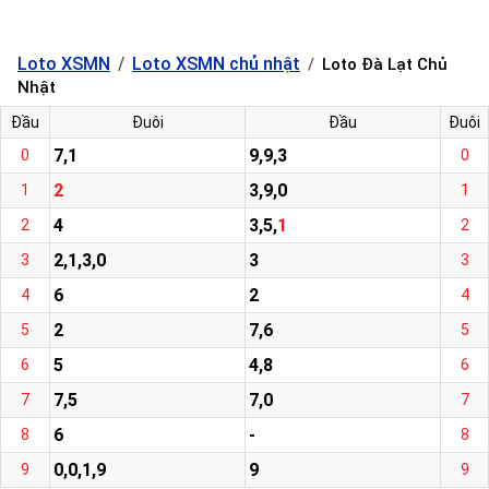
Loto XSMN
Loto XSMN chủ nhật
Loto Đà Lạt Chủ
Nhật
Đầu
Đuôi
Đầu
Đuôi
7,1
9,9,3
0
0
2
3,9,0
1
1
4
3,5,
1
2
2
2,1,3,0
3
3
3
6
2
4
4
2
7,6
5
5
5
4,8
6
6
7,5
7,0
7
7
6
-
8
8
0,0,1,9
9
9
9