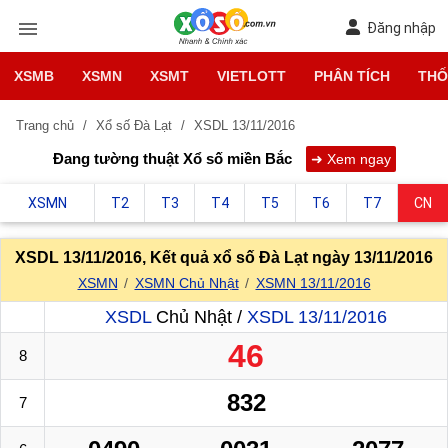
Đăng nhập
XSMB
XSMN
XSMT
VIETLOTT
PHÂN TÍCH
THỐ
Trang chủ
Xổ số Đà Lạt
XSDL 13/11/2016
Đang tường thuật Xổ số
miền Bắc
➜ Xem ngay
XSMN
T2
T3
T4
T5
T6
T7
CN
XSDL 13/11/2016, Kết quả xổ số Đà Lạt ngày 13/11/2016
XSMN
XSMN Chủ Nhật
XSMN 13/11/2016
XSDL
Chủ Nhật /
XSDL 13/11/2016
46
8
832
7