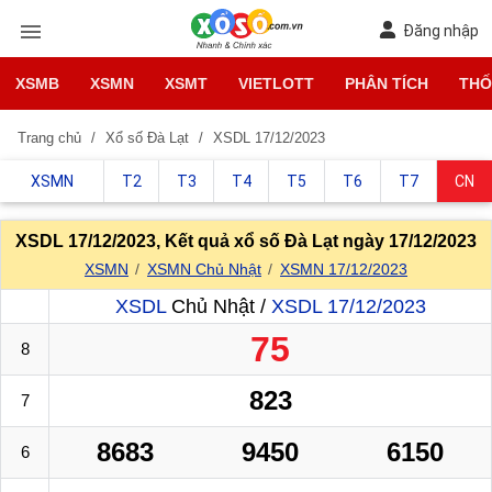
Đăng nhập
XSMB
XSMN
XSMT
VIETLOTT
PHÂN TÍCH
THỐ
Trang chủ
Xổ số Đà Lạt
XSDL 17/12/2023
XSMN
T2
T3
T4
T5
T6
T7
CN
XSDL 17/12/2023, Kết quả xổ số Đà Lạt ngày 17/12/2023
XSMN
XSMN Chủ Nhật
XSMN 17/12/2023
XSDL
Chủ Nhật /
XSDL 17/12/2023
75
8
823
7
8683
9450
6150
6