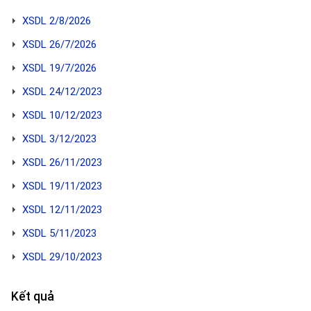
XSDL 2/8/2026
XSDL 26/7/2026
XSDL 19/7/2026
XSDL 24/12/2023
XSDL 10/12/2023
XSDL 3/12/2023
XSDL 26/11/2023
XSDL 19/11/2023
XSDL 12/11/2023
XSDL 5/11/2023
XSDL 29/10/2023
Kết quả