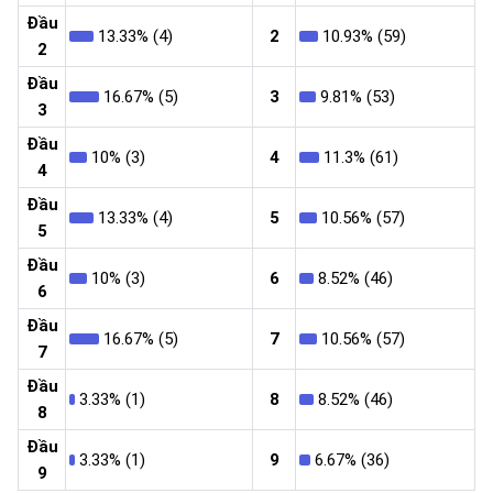
Đầu
13.33% (4)
2
10.93% (59)
2
Đầu
16.67% (5)
3
9.81% (53)
3
Đầu
10% (3)
4
11.3% (61)
4
Đầu
13.33% (4)
5
10.56% (57)
5
Đầu
10% (3)
6
8.52% (46)
6
Đầu
16.67% (5)
7
10.56% (57)
7
Đầu
3.33% (1)
8
8.52% (46)
8
Đầu
3.33% (1)
9
6.67% (36)
9