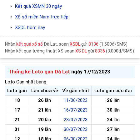
Kết quả XSMN 30 ngày
Xổ số miền Nam trực tiếp
XSDL hôm nay
Nhận
kết quả xổ số
Đà Lạt, soạn
XSDL
gửi
8136
(1.500đ/SMS)
Nhận kết quả tường thuật XS soạn
XS DL
gửi
8336
(3.000đ/SMS)
Thống kê Loto gan Đà Lạt
ngày 17/12/2023
Loto Gan nhất bảng
Loto gan
Lần chưa về
Về gần nhất
Loto gan cực đại
18
26
lần
11/06/2023
26
lần
17
21
lần
16/07/2023
30
lần
21
20
lần
23/07/2023
24
lần
01
19
lần
30/07/2023
27
lần
12
18
lần
06/08/2023
24
lần