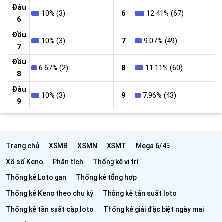
Đầu
10% (3)
6
12.41% (67)
6
Đầu
10% (3)
7
9.07% (49)
7
Đầu
6.67% (2)
8
11.11% (60)
8
Đầu
10% (3)
9
7.96% (43)
9
Trang chủ
XSMB
XSMN
XSMT
Mega 6/45
Xổ số Keno
Phân tích
Thống kê vị trí
Thống kê Loto gan
Thống kê tổng hợp
Thống kê Keno theo chu kỳ
Thống kê tần suất loto
Thống kê tần suất cặp loto
Thống kê giải đặc biệt ngày mai