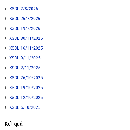
XSDL 2/8/2026
XSDL 26/7/2026
XSDL 19/7/2026
XSDL 30/11/2025
XSDL 16/11/2025
XSDL 9/11/2025
XSDL 2/11/2025
XSDL 26/10/2025
XSDL 19/10/2025
XSDL 12/10/2025
XSDL 5/10/2025
Kết quả