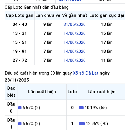
Cặp Loto Gan nhất dẫn đầu bảng
Cặp Loto gan
Lần chưa về
Về gần nhất
Loto gan cực đại
04 - 40
9
lần
31/05/2026
13
lần
13 - 31
7
lần
14/06/2026
15
lần
15 - 51
7
lần
14/06/2026
17
lần
19 - 91
7
lần
14/06/2026
18
lần
27 - 72
7
lần
14/06/2026
11
lần
Đầu số xuất hiện trong 30 lần quay
Xổ số Đà Lạt
ngày
23/11/2025
Đặc
Lần xuất hiện
Loto
Lần xuất hiện
biệt
Đầu
6.67% (2)
0
10.19% (55)
0
Đầu
6.67% (2)
1
12.96% (70)
1