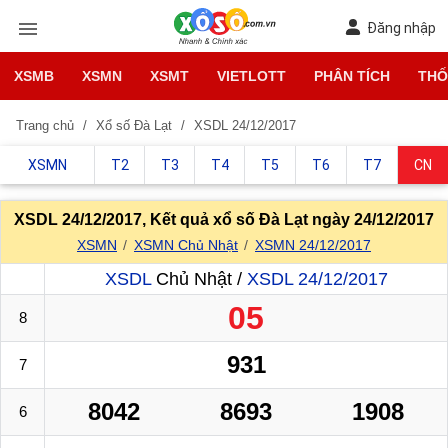
Đăng nhập
XSMB
XSMN
XSMT
VIETLOTT
PHÂN TÍCH
THỐ
Trang chủ
Xổ số Đà Lạt
XSDL 24/12/2017
XSMN
T2
T3
T4
T5
T6
T7
CN
XSDL 24/12/2017, Kết quả xổ số Đà Lạt ngày 24/12/2017
XSMN
XSMN Chủ Nhật
XSMN 24/12/2017
XSDL
Chủ Nhật /
XSDL 24/12/2017
05
8
931
7
8042
8693
1908
6