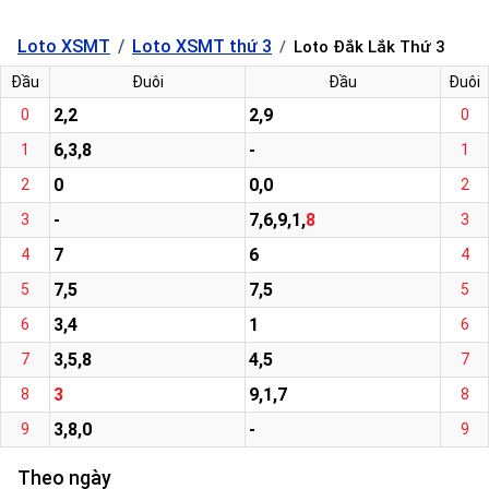
Loto XSMT
Loto XSMT thứ 3
Loto Đắk Lắk Thứ 3
Đầu
Đuôi
Đầu
Đuôi
2,2
2,9
0
0
6,3,8
-
1
1
0
0,0
2
2
-
7,6,9,1,
8
3
3
7
6
4
4
7,5
7,5
5
5
3,4
1
6
6
3,5,8
4,5
7
7
3
9,1,7
8
8
3,8,0
-
9
9
Theo ngày