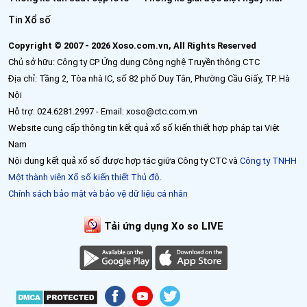
Tin Xổ số
Copyright © 2007 - 2026 Xoso.com.vn, All Rights Reserved
Chủ sở hữu: Công ty CP Ứng dụng Công nghệ Truyền thông CTC
Địa chỉ: Tầng 2, Tòa nhà IC, số 82 phố Duy Tân, Phường Cầu Giấy, TP. Hà
Nội
Hỗ trợ: 024.6281.2997 - Email: xoso@ctc.com.vn
Website cung cấp thông tin kết quả xổ số kiến thiết hợp pháp tại Việt
Nam
Nội dung kết quả xổ số được hợp tác giữa Công ty CTC và
Công ty TNHH
Một thành viên Xổ số kiến thiết Thủ đô
.
Chính sách bảo mật và bảo vệ dữ liệu cá nhân
Tải ứng dụng Xo so LIVE