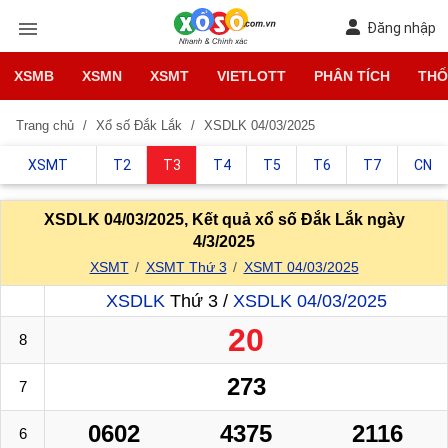
Đăng nhập
XSMB
XSMN
XSMT
VIETLOTT
PHÂN TÍCH
THỐ
Trang chủ
Xổ số Đắk Lắk
XSDLK 04/03/2025
XSMT
T2
T3
T4
T5
T6
T7
CN
XSDLK 04/03/2025, Kết quả xổ số Đắk Lắk ngày
4/3/2025
XSMT
XSMT Thứ 3
XSMT 04/03/2025
XSDLK
Thứ 3 /
XSDLK 04/03/2025
20
8
273
7
0602
4375
2116
6