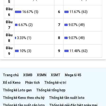
5
Đầu
16.67% (5)
6
11.67% (63)
6
Đầu
6.67% (2)
7
9.07% (49)
7
Đầu
3.33% (1)
8
9.07% (49)
8
Đầu
10% (3)
9
11.48% (62)
9
Trang chủ
XSMB
XSMN
XSMT
Mega 6/45
Xổ số Keno
Phân tích
Thống kê vị trí
Thống kê Loto gan
Thống kê tổng hợp
Thống kê Keno theo chu kỳ
Thống kê tần suất loto
Thống kê tần suất cặp loto
Thống kê giải đặc biệt ngày mai